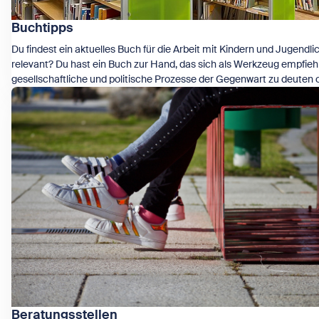
Buchtipps
Du findest ein aktuelles Buch für die Arbeit mit Kindern und Jugendli
relevant? Du hast ein Buch zur Hand, das sich als Werkzeug empfiehl
gesellschaftliche und politische Prozesse der Gegenwart zu deuten 
Zeige Buchtipps
zu verändern? Schick uns deine Rezension! Als Belohnung winkt ein
Gutschein für den kostenlosen Besuch einer Bildungsveranstaltung
deiner Wahl am WIENXTRA-IFP!
Beratungsstellen