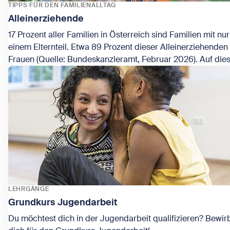
TIPPS FÜR DEN FAMILIENALLTAG
Alleinerziehende
17 Prozent aller Familien in Österreich sind Familien mit nur
einem Elternteil. Etwa 89 Prozent dieser Alleinerziehenden
Frauen (Quelle: Bundeskanzleramt, Februar 2026). Auf die
Zeige Alleinerziehende
Kinderinfo-Liste findet ihr Vereine und Organisationen in W
die Beratungen, Informationen und vieles mehr zum Thema
"Alleinerziehende" anbieten.
LEHRGÄNGE
Grundkurs Jugendarbeit
Du möchtest dich in der Jugendarbeit qualifizieren? Bewir