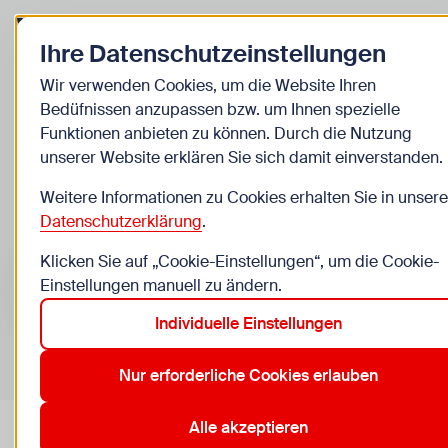
Zurück zur Startseite
Ihre Datenschutzeinstellungen
Informationen
Wir verwenden Cookies, um die Website Ihren
Bedüfnissen anzupassen bzw. um Ihnen spezielle
Themen & Highlights
Funktionen anbieten zu können. Durch die Nutzung
unserer Website erklären Sie sich damit einverstanden.
Weitere Informationen zu Cookies erhalten Sie in unsere
Alle
Kinder
Jugendliche
Jugendarbeit
Schu
Datenschutzerklärung
.
Suchen nach …
Suchen
Klicken Sie auf „Cookie-Einstellungen“, um die Cookie-
Einstellungen manuell zu ändern.
Individuelle Einstellungen
Erweiterte Suche
Nur erforderliche Cookies erlauben
Alle akzeptieren