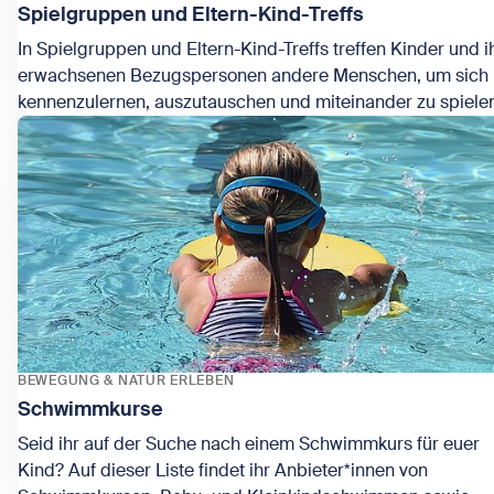
Spielgruppen und Eltern-Kind-Treffs
In Spielgruppen und Eltern-Kind-Treffs treffen Kinder und i
erwachsenen Bezugspersonen andere Menschen, um sich
kennenzulernen, auszutauschen und miteinander zu spiele
Zeige Spielgruppen und Eltern-Kind-Treffs
Kurse und Treffen werden von einer Person geleitet und h
häufig ein Thema.
BEWEGUNG & NATUR ERLEBEN
Schwimmkurse
Seid ihr auf der Suche nach einem Schwimmkurs für euer
Kind? Auf dieser Liste findet ihr Anbieter*innen von