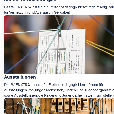
Das WIENXTRA-Institut für Freizeitpädagogik bietet regelmäßig R
für Vernetzung und Austausch. Sei dabei!
Zeige Sonderveranstaltungen
Ausstellungen
Das WIENXTRA-Institut für Freizeitpädagogik bietet Raum für
Ausstellungen von jungen Menschen, Kinder- und Jugendorganisati
sowie Ausstellungen, die Kinder und Jugendliche ins Zentrum stellen
Zeige Ausstellungen
Neben der Ausstellungsflächen wird auch organisatorische
Unterstützung bei der Umsetzung angeboten. Finde hier Eindrücke z
aktuellen und zu bereits umgesetzten Ausstellungen.