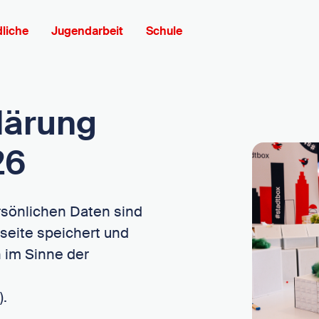
liche
Jugendarbeit
Schule
lärung
26
rsönlichen Daten sind
seite speichert und
h im Sinne der
.