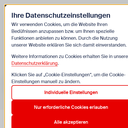
Zurück zur Startseite
Ihre Datenschutzeinstellungen
Informationen
Wir verwenden Cookies, um die Website Ihren
Bedüfnissen anzupassen bzw. um Ihnen spezielle
Suche Infos A-Z
Funktionen anbieten zu können. Durch die Nutzung
unserer Website erklären Sie sich damit einverstanden.
Weitere Informationen zu Cookies erhalten Sie in unsere
Alle
Kinder
Jugendliche
Jugendarbeit
Schu
Datenschutzerklärung
.
Suchen nach …
Suchen
Klicken Sie auf „Cookie-Einstellungen“, um die Cookie-
Einstellungen manuell zu ändern.
Individuelle Einstellungen
Erweiterte Suche
Nur erforderliche Cookies erlauben
Alle akzeptieren
Zurück zur Übersicht