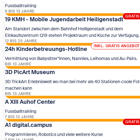
Fussballtraining
6 BIS 13 JAHRE
GRATIS
GRATIS
19 KMH - Mobile Jugendarbeit Heiligenstadt
Zeige 1210 Wien
Am Standort zwischen dem Bahnhof Heiligenstadt und dem
Einkaufszentrum Q19 stehen Projektraum und Küche zur Verfügung.
12 BIS 25 JAHRE
INKL. GRATIS ANGEBOT
24h Kinderbetreuungs-Hotline
Zeige 19 KMH - Mobile Jugendarbeit Heiligenstadt
Vermittlung von Babysitter*innen, Nannies, Leihomas und Au-Pairs.
BIS 13 JAHRE
3D PicArt Museum
Zeige 24h Kinderbetreuungs-Hotline
3D TrickArt Erlebniswelt wo man bei mehr als 40 Stationen coole Fo
machen kann
BIS 13 JAHRE
A XIII Auhof Center
Zeige 3D PicArt Museum
Fussballtraining
7 BIS 13 JAHRE
GRATIS
GRATIS
A1 digital.campus
Zeige A XIII Auhof Center
Programmieren, Robotics und viele weitere Kurse