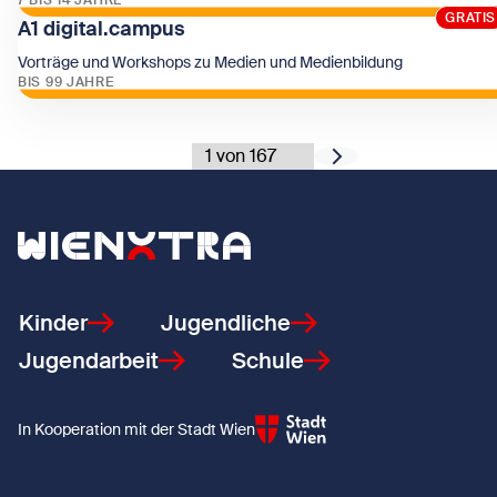
7 BIS 14 JAHRE
GRATIS
GRATIS
A1 digital.campus
Zeige A1 digital.campus
Vorträge und Workshops zu Medien und Medienbildung
BIS 99 JAHRE
Zeige A1 digital.campus
Weiter
Wähle eine Seite aus der Pagination
Zurück zur Startseite
Kinder
Jugendliche
Jugendarbeit
Schule
In Kooperation mit der Stadt Wien