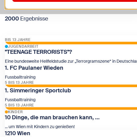
2000
Ergebnisse
BIS 13 JAHRE
JUGENDARBEIT
Zeige
"TEENAGE TERRORISTS"?
Eine bundesweite Hellfeldstudie zur „Terrorgramszene“ in Deutschla
1. FC Paulaner Wieden
Zeige "TEENAGE TERRORISTS"?
Fussballtraining
5 BIS 13 JAHRE
1. Simmeringer Sportclub
Zeige 1. FC Paulaner Wieden
Fussballtraining
5 BIS 13 JAHRE
KINDER
Zeige 1. Simmeringer Sportclub
10 Dinge, die man brauchen kann, ...
... um Wien mit Kindern zu genießen!
1210 Wien
Zeige 10 Dinge, die man brauchen kann, ...