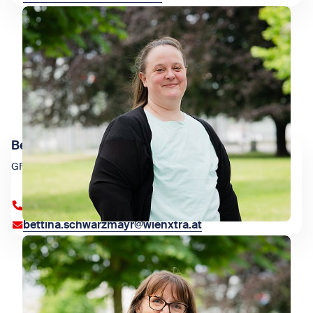
Bettina Schwarzmayr
GF Stv Pädagogik
+43 1 909 4000 84353
bettina.schwarzmayr@wienxtra.at