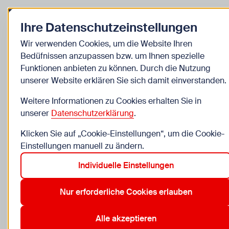
Zurück zur Startseite
Zum Be
Ihre Datenschutzeinstellungen
Presse
Wir verwenden Cookies, um die Website Ihren
Bedüfnissen anzupassen bzw. um Ihnen spezielle
Organisationsstruktur
Funktionen anbieten zu können. Durch die Nutzung
unserer Website erklären Sie sich damit einverstanden.
WIENXTRA arbeitet teamübergreifend an
Weitere Informationen zu Cookies erhalten Sie in
mehreren Standorten und mobil in ganz Wien, um
unserer
Datenschutzerklärung
.
Kinder- und Jugendangebote bestmöglich
umzusetzen. Entdeckt hier mehr über unsere
Klicken Sie auf „Cookie-Einstellungen“, um die Cookie-
Einstellungen manuell zu ändern.
Organisationsstruktur, die Geschäftsführung und
alle Teams.
Individuelle Einstellungen
Nur erforderliche Cookies erlauben
Alle akzeptieren