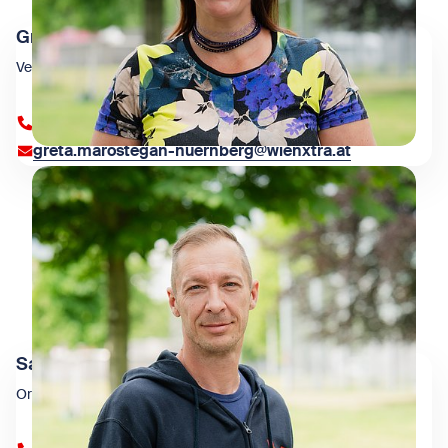
Greta Marostegan-Nuernberg
Veranstaltungsorganisation
+43 1 909 4000 83005
greta.marostegan-nuernberg@wienxtra.at
Sascha Sabaditsch
Organisation & Infrastruktur