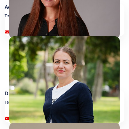
Adriana Horvathova
Team Personal
personal@wienxtra.at
Dragana Ivkovic
Team Personal
personal@wienxtra.at