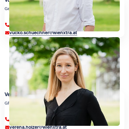
Vucko Schüchner
Geschäftsführung
+43 1 909 4000 84351
vucko.schuechner@wienxtra.at
Verena Holzer
GF Stv Organisation
+43 1 909 4000 84350
verena.holzer@wienxtra.at