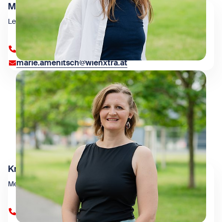
Marie Amenitsch
Leitung Kommunikation
+43 1 909 4000 84371
marie.amenitsch@wienxtra.at
Kristina Grgić
Medienarbeit, Presseservice, Lektorat
+43 1 909 4000 84381