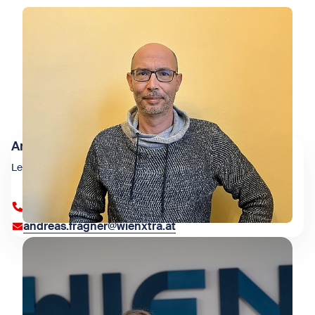
Andreas Fragner
Leitung IT & Web
+43 1 909 4000 84388
andreas.fragner@wienxtra.at