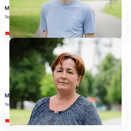
Matthias Moser
Team Finanz
buchhaltung@wienxtra.at
Milenija Pesina
Team Finanz
buchhaltung@wienxtra.at