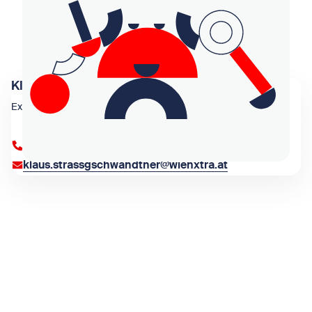
Klaus Straßgschwandtner
Expedit
+43 1 909 4000 84384
klaus.strassgschwandtner@wienxtra.at