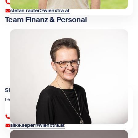
+43 1 909 4000 84360
stefan.rauter@wienxtra.at
Team Finanz & Personal
Silke Seper
Leiterin Finanz & Personal
+43 1 909 4000 84322
silke.seper@wienxtra.at