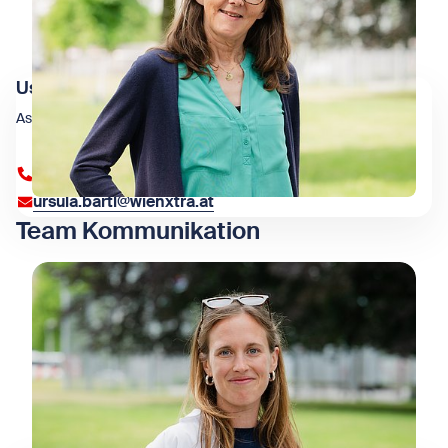
Uschi Bartl
Assistenz der Geschäftsführung
+43 1 909 4000 84348
ursula.bartl@wienxtra.at
Team Kommunikation