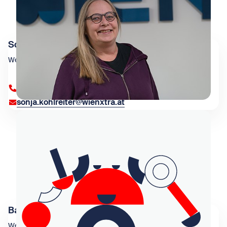
Sonja Kohlreiter
Web
+43 699 180 734 80
sonja.kohlreiter@wienxtra.at
Barbara Duthweiler
Web