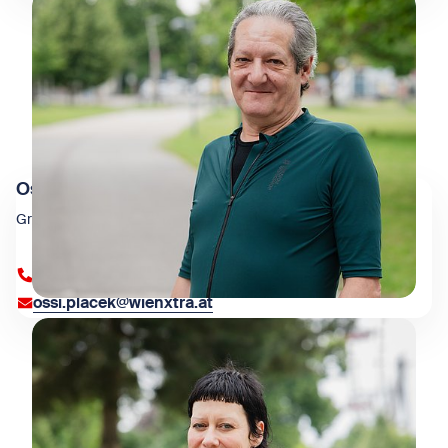
Ossi Placek
Grafik
+43 1 909 4000 84382
ossi.placek@wienxtra.at