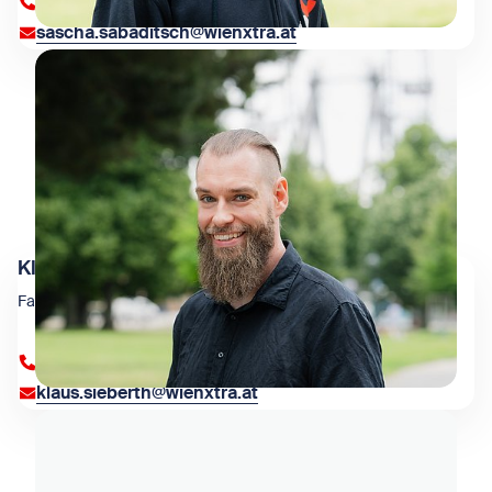
+431 909 4000 83003
sascha.sabaditsch@wienxtra.at
Klaus Sieberth
Facility Management
+43 1 909 4000 83009
klaus.sieberth@wienxtra.at