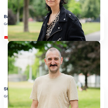
Barbara Stöhr
Grafik
barbara.stoehr@wienxtra.at
Stefan Rauter
Grafik