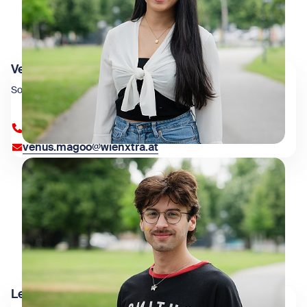
Venus Magoo
Social Media
+43 1 909 4000 84373
venus.magoo@wienxtra.at
Leo Martinusic