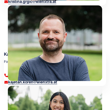
kristina.grgic@wienxtra.at
Kajetan Koren
Fotograf & Fotoredaktion
+43 1 909 4000 84374
kajetan.koren@wienxtra.at