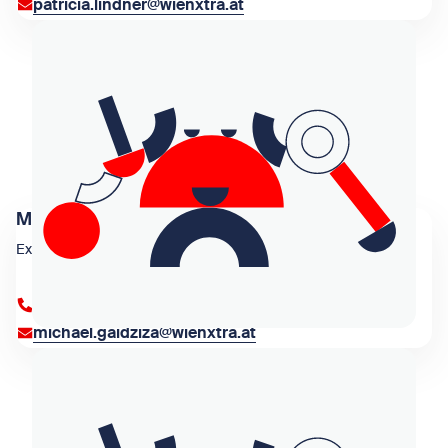
patricia.lindner@wienxtra.at
Michael Gaidziza
Expedit
+43 1 909 4000 84364
michael.gaidziza@wienxtra.at