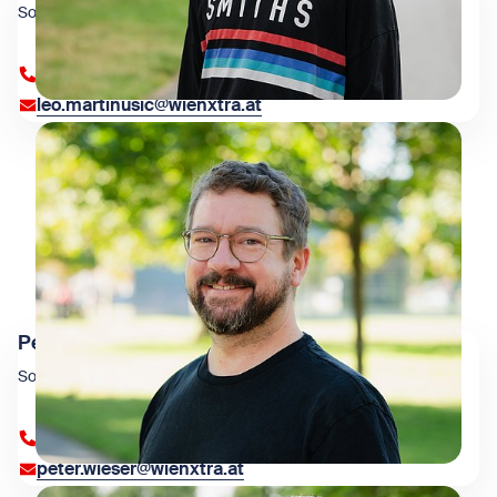
Social Media
+43 1 909 4000 84373
leo.martinusic@wienxtra.at
Peter Wieser
Social Media
+43 1 909 4000 84383
peter.wieser@wienxtra.at