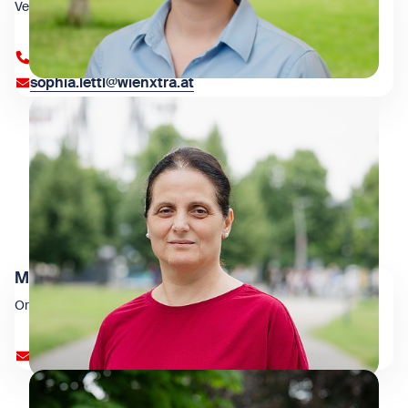
Veranstaltungsorganisation
+43 1 909 4000 83002
sophia.lettl@wienxtra.at
Milka Lisnjic
Organisation & Infrastruktur
organisation@wienxtra.at