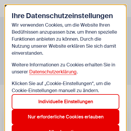
Zurück zur Startseite
Zum Be
Ihre Datenschutzeinstellungen
Themen & Highlights
Wir verwenden Cookies, um die Website Ihren
Bedüfnissen anzupassen bzw. um Ihnen spezielle
Sonderveranstaltungen
Funktionen anbieten zu können. Durch die
Nutzung unserer Website erklären Sie sich damit
Das WIENXTRA-Institut für Freizeitpädagogik
einverstanden.
bietet regelmäßig Raum für Vernetzung und
Weitere Informationen zu Cookies erhalten Sie in
Austausch. Sei dabei!
unserer
Datenschutzerklärung
.
Klicken Sie auf „Cookie-Einstellungen“, um die
Cookie-Einstellungen manuell zu ändern.
Individuelle Einstellungen
Nur erforderliche Cookies erlauben