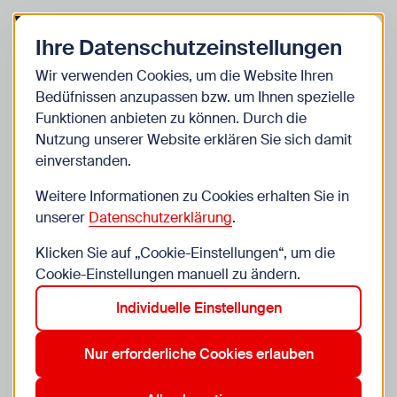
Zurück zur Startseite
Zum Be
Ihre Datenschutzeinstellungen
Start
Wir verwenden Cookies, um die Website Ihren
Bedüfnissen anzupassen bzw. um Ihnen spezielle
WIENXTRA
Pressebereich
Funktionen anbieten zu können. Durch die
Nutzung unserer Website erklären Sie sich damit
Willkommen im WIENXTRA-Pressebereich. Hier
einverstanden.
stellen wir aktuelle Presseaussendungen,
Weitere Informationen zu Cookies erhalten Sie in
Bildmaterial und Informationen zu unseren
unserer
Datenschutzerklärung
.
Angeboten bereit. Unser Kommunikationsteam ist
Klicken Sie auf „Cookie-Einstellungen“, um die
gerne für dich da – ob für Interviews, Social-Media-
Cookie-Einstellungen manuell zu ändern.
Kooperationen oder allen weiteren Infoanfragen
rund um WIENXTRA.
Individuelle Einstellungen
Nur erforderliche Cookies erlauben