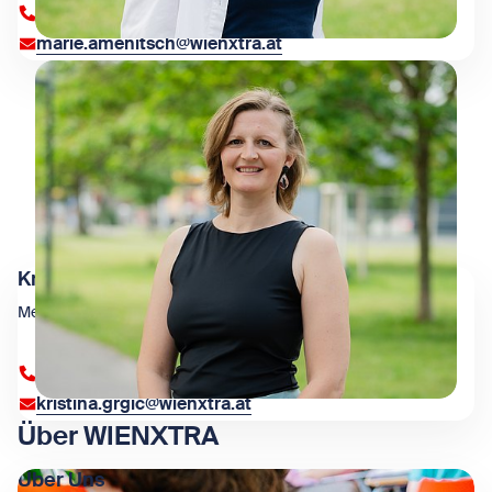
+43 1 909 4000 84371
marie.amenitsch@wienxtra.at
Kristina Grgić
Medienarbeit, Presseservice, Lektorat
+43 1 909 4000 84381
kristina.grgic@wienxtra.at
Über WIENXTRA
Über Uns