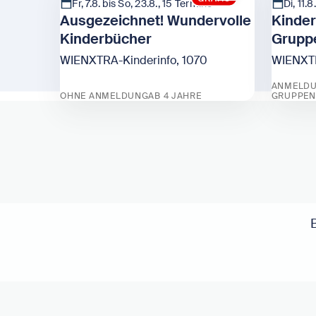
Fr, 7.8. bis So, 23.8., 15 Termine
Di, 11.8
Ausgezeichnet! Wundervolle
Kinder
Kinderbücher
Grupp
WIENXTRA-Kinderinfo, 1070
WIENXTR
ANMELDU
OHNE ANMELDUNG
AB 4 JAHRE
GRUPPEN
Zeige Ausgezeichnet! Wundervolle Kinderbü
Zeige K