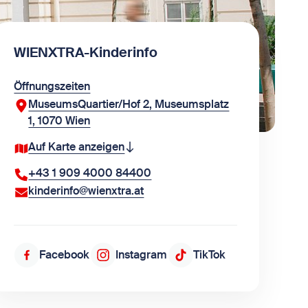
WIENXTRA-Kinderinfo
Öffnungszeiten
MuseumsQuartier/Hof 2, Museumsplatz
1, 1070 Wien
Auf Karte anzeigen
+43 1 909 4000 84400
kinderinfo@wienxtra.at
Facebook
Instagram
TikTok
Folge uns auf Facebook
Folge uns auf Instagram
Folge uns auf TikTok