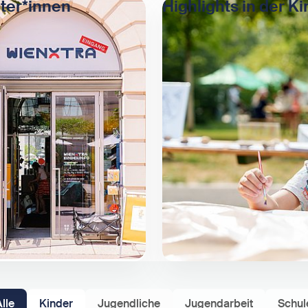
ter*innen
Highlights in der K
Alle
Kinder
Jugendliche
Jugendarbeit
Schul