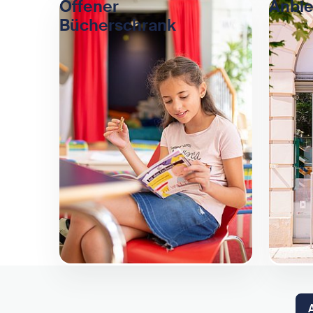
Offener
Anbie
Bücherschrank