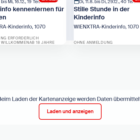
. bis Mi, 16.12., 19 Termine
Di, 11.8. bis Di, 29.12., 40 Term
info kennenlernen für
Stille Stunde in der
en
Kinderinfo
A-Kinderinfo, 1070
WIENXTRA-Kinderinfo, 1070
NG ERFORDERLICH
 WILLKOMMEN
AB 18 JAHRE
OHNE ANMELDUNG
cher
inderinfo kennenlernen für Gruppen
Zeige Stille Stunde in der 
Beim Laden der Kartenanzeige werden Daten übermittelt
Laden und anzeigen