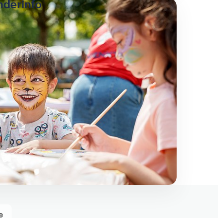
inderinfo
e