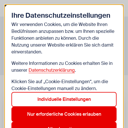
Zurück zur Startseite
Zum Be
Ihre Datenschutzeinstellungen
Themen & Highlights
Wir verwenden Cookies, um die Website Ihren
Bedüfnissen anzupassen bzw. um Ihnen spezielle
Alles rund um Brettspiele
Funktionen anbieten zu können. Durch die
Nutzung unserer Website erklären Sie sich damit
Hier findest du Spieletipps, Toplisten und mehr von
einverstanden.
der WIENXTRA-Spielebox.
Weitere Informationen zu Cookies erhalten Sie in
unserer
Datenschutzerklärung
.
Klicken Sie auf „Cookie-Einstellungen“, um die
Cookie-Einstellungen manuell zu ändern.
Individuelle Einstellungen
Nur erforderliche Cookies erlauben