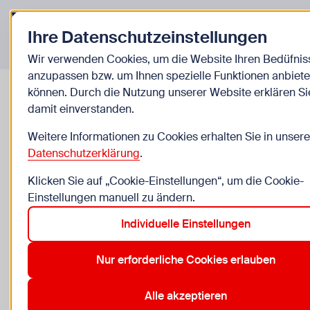
Zurück zur Startseite
Ihre Datenschutzeinstellungen
Veranstaltungen
Wir verwenden Cookies, um die Website Ihren Bedüfnis
© K
anzupassen bzw. um Ihnen spezielle Funktionen anbiete
AUSGEBUCHT
GRATIS
können. Durch die Nutzung unserer Website erklären Si
damit einverstanden.
Spiele-Erfinde-Werkstatt
Weitere Informationen zu Cookies erhalten Sie in unsere
Bastel dein eigenes Brettspiel
Datenschutzerklärung
.
Klicken Sie auf „Cookie-Einstellungen“, um die Cookie-
ab Di, 11.8. bis Do, 13.8.
Einstellungen manuell zu ändern.
8 bis 13 Jahre, nur für Kinder
Individuelle Einstellungen
Spielraum der WIENXTRA-Spielebox, Albertgasse 35/
Nur erforderliche Cookies erlauben
Wien
Anmeldung erforderlich
Alle akzeptieren