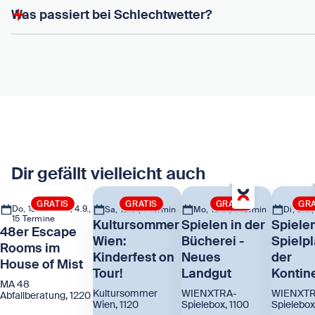
Was passiert bei Schlechtwetter?
Dir gefällt vielleicht auch
GRATIS
GRATIS
GRATIS
GRA
Do, 13.8. bis Fr, 4.9.,
Sa, 15.8., 1 Termin
Mo, 10.8., 1 Termin
Di, 8.9.
15 Termine
Kultursommer
Spielen in der
Spiele
48er Escape
Wien:
Bücherei -
Spielpl
Rooms im
Kinderfest on
Neues
der
House of Mist
Tour!
Landgut
Kontin
MA 48
Kultursommer
WIENXTRA-
WIENXTR
Abfallberatung, 1220
Wien, 1120
Spielebox, 1100
Spielebox