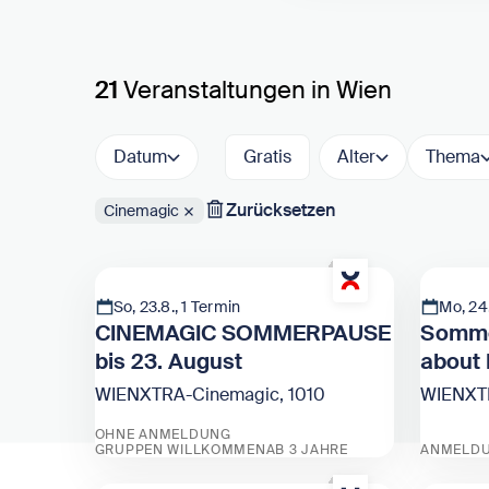
21
Veranstaltungen in Wien
Datum
Gratis
Alter
Thema
Zurücksetzen
Cinemagic
Aktive Filter:
So, 23.8., 1 Termin
Mo, 24.
CINEMAGIC SOMMERPAUSE
Somme
bis 23. August
about 
WIENXTRA-Cinemagic, 1010
WIENXTR
OHNE ANMELDUNG
GRUPPEN WILLKOMMEN
AB 3 JAHRE
ANMELDU
Zeige CINEMAGIC SOMMERPAUSE bis 23. 
Zeige S