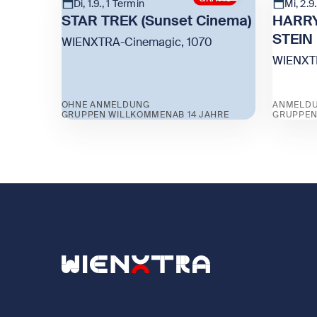
Di, 1.9., 1 Termin
Mi, 2.9
STAR TREK (Sunset Cinema)
HARRY
STEIN
WIENXTRA-Cinemagic, 1070
WIENXTR
OHNE ANMELDUNG
ANMELDU
GRUPPEN WILLKOMMEN
AB 14 JAHRE
GRUPPEN
Zeige STAR TREK (Sunset Cinema)
Zeige 
Zurück zur Startseite