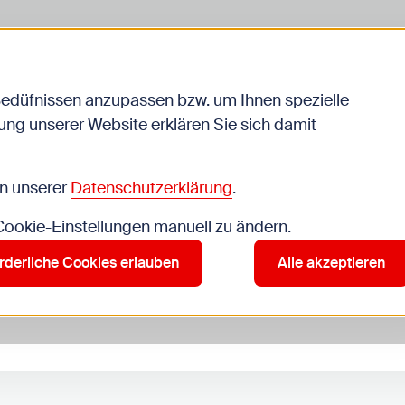
liche
Jugendarbeit
Schule
Bedüfnissen anzupassen bzw. um Ihnen spezielle
ng unserer Website erklären Sie sich damit
Veranstaltungen
in unserer
Datenschutzerklärung
.
 Cookie-Einstellungen manuell zu ändern.
Alle
Kinder
Jugendliche
Jugendarbeit
Schul
rderliche Cookies erlauben
Alle akzeptieren