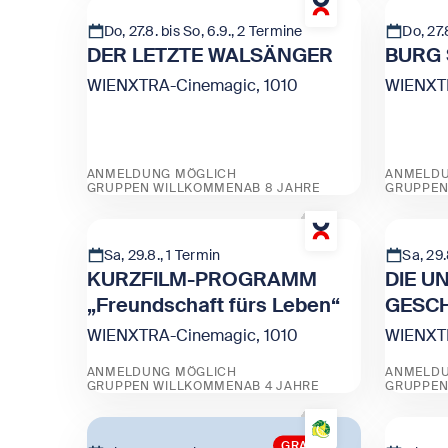
Do, 27.8. bis So, 6.9., 2 Termine
Do, 27.
DER LETZTE WALSÄNGER
BURG
WIENXTRA-Cinemagic, 1010
WIENXTR
ANMELDUNG MÖGLICH
ANMELDU
GRUPPEN WILLKOMMEN
AB 8 JAHRE
GRUPPEN
Zeige DER LETZTE WALSÄNGER
Zeige
Sa, 29.8., 1 Termin
Sa, 29.
KURZFILM-PROGRAMM
DIE U
„Freundschaft fürs Leben“
GESC
WIENXTRA-Cinemagic, 1010
WIENXTR
ANMELDUNG MÖGLICH
ANMELDU
GRUPPEN WILLKOMMEN
AB 4 JAHRE
GRUPPEN
Zeige KURZFILM-PROGRAMM „Freundschaft
Zeige 
GRATIS