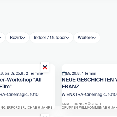
Bezirk
Indoor / Outdoor
Weitere
8. bis Di, 25.8., 2 Termine
Mi, 26.8., 1 Termin
r-Workshop "All
NEUE GESCHICHTEN
Film"
FRANZ
A-Cinemagic, 1010
WIENXTRA-Cinemagic, 1010
ANMELDUNG MÖGLICH
NG ERFORDERLICH
AB 9 JAHRE
GRUPPEN WILLKOMMEN
AB 6 JA
August
ommer-Workshop "All about Film"
Zeige NEUE GESCHICH