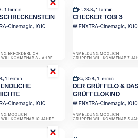
8., 1 Termin
Fr, 28.8., 1 Termin
 SCHRECKENSTEIN
CHECKER TOBI 3
A-Cinemagic, 1010
WIENXTRA-Cinemagic, 1010
NG ERFORDERLICH
ANMELDUNG MÖGLICH
 WILLKOMMEN
AB 8 JAHRE
GRUPPEN WILLKOMMEN
AB 7 JA
 BURG SCHRECKENSTEIN
Zeige CHECKER TOBI 3
8., 1 Termin
So, 30.8., 1 Termin
NENDLICHE
DER GRÜFFELO & DA
HICHTE
GRÜFFELOKIND
A-Cinemagic, 1010
WIENXTRA-Cinemagic, 1010
NG MÖGLICH
ANMELDUNG MÖGLICH
 WILLKOMMEN
AB 10 JAHRE
GRUPPEN WILLKOMMEN
AB 5 JA
 fürs Leben“
DIE UNENDLICHE GESCHICHTE
Zeige DER GRÜFFELO &