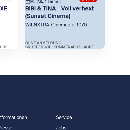
Mi, 2.9., 1 Termin
DIE
BIBI & TINA - Voll verhext
(Sunset Cinema)
WIENXTRA-Cinemagic, 1070
OHNE ANMELDUNG
AHRE
GRUPPEN WILLKOMMEN
AB 12 JAHRE
ND DIE KAMMER DES SCHRECKENS
Zeige BIBI & TINA - Voll verhext (Sunset Cin
n
Informationen
Service
Presse
Jobs