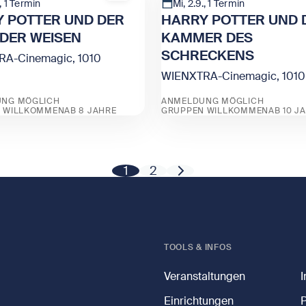
., 1 Termin
Mi, 2.9., 1 Termin
 POTTER UND DER
HARRY POTTER UND 
 DER WEISEN
KAMMER DES
SCHRECKENS
A-Cinemagic, 1010
WIENXTRA-Cinemagic, 1010
NG MÖGLICH
ANMELDUNG MÖGLICH
 WILLKOMMEN
AB 8 JAHRE
GRUPPEN WILLKOMMEN
AB 10 J
HARRY POTTER UND DER STEIN DER WEISEN
Zeige HARRY POTTER U
Weiter
1
2
Wähle eine Seite aus der Paginatio
TOOLS & INFOS
Veranstaltungen
Einrichtungen