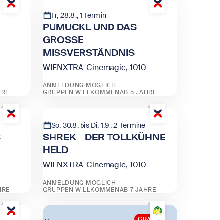
Fr, 28.8., 1 Termin
PUMUCKL UND DAS
GROSSE
MISSVERSTÄNDNIS
WIENXTRA-Cinemagic, 1010
ANMELDUNG MÖGLICH
HRE
GRUPPEN WILLKOMMEN
AB 5 JAHRE
Zeige PUMUCKL UND DAS GROSSE MISS
So, 30.8. bis Di, 1.9., 2 Termine
S
SHREK - DER TOLLKÜHNE
HELD
WIENXTRA-Cinemagic, 1010
ANMELDUNG MÖGLICH
HRE
GRUPPEN WILLKOMMEN
AB 7 JAHRE
 DAS GRÜFFELOKIND
Zeige SHREK - DER TOLLKÜHNE HELD
GRATIS