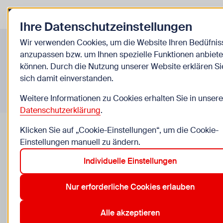
Zurück zur Startseite
Zum Be
Ihre Datenschutzeinstellungen
Infos A-Z
Wir verwenden Cookies, um die Website Ihren Bedüfnis
anzupassen bzw. um Ihnen spezielle Funktionen anbiete
können. Durch die Nutzung unserer Website erklären Si
sich damit einverstanden.
Weitere Informationen zu Cookies erhalten Sie in unsere
Datenschutzerklärung
.
Klicken Sie auf „Cookie-Einstellungen“, um die Cookie-
Einstellungen manuell zu ändern.
Individuelle Einstellungen
Die erste Regel
Nur erforderliche Cookies erlauben
Was passiert überhaupt bei der Regel? Wann
bekommt man diese das 1. Mal? Was tun bei
Alle akzeptieren
Schmerzen? Was ist PMS?