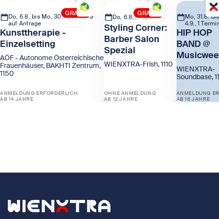
GRATIS
GRATIS
Do, 6.8. bis Mo, 30.11., Termine
Mo, 31.8. bis
Do, 6.8., 1 Termin
auf Anfrage
4.9., 1 Termi
Styling Corner:
Kunsttherapie -
HIP HOP
Barber Salon
Einzelsetting
BAND @
Spezial
Musicwee
AÖF - Autonome Österreichische
WIENXTRA-Frish, 1110
Frauenhäuser, BAKHTI Zentrum,
WIENXTRA-
1150
Soundbase, 1
ANMELDUNG ERFORDERLICH
OHNE ANMELDUNG
ANMELDUNG ER
AB 14 JAHRE
AB 12 JAHRE
AB 16 JAHRE
Zeige Kunsttherapie - Einzelsetting
Zeige Styling Corner: Barber Sa
Zeige HIP 
Zurück zur Startseite