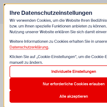
Zurück zur Startseite
Ihre Datenschutzeinstellungen
Veranstaltungen
Wir verwenden Cookies, um die Website Ihren Bedüfni
bzw. um Ihnen spezielle Funktionen anbieten zu können.
Nutzung unserer Website erklären Sie sich damit einve
Lasertag
Weitere Informationen zu Cookies erhalten Sie in unsere
Datenschutzerklärung
.
Level up deine Freizeit / Ferien – Lasertag, Beats & B
Klicken Sie auf „Cookie-Einstellungen“, um die Cookie-
manuell zu ändern.
ab Do, 6.8. bis So, 30.8.
Individuelle Einstellungen
13 bis 26 Jahre
Nur erforderliche Cookies erlauben
Lasermaxx, Holzmanngasse 1, 1210 Wien
Anmeldung erforderlich
Alle akzeptieren
Zu den Kosten