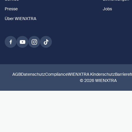
Presse
Jobs
Über WIENXTRA
AGB
Datenschutz
Compliance
WIENXTRA Kinderschutz
Barrieref
© 2026 WIENXTRA