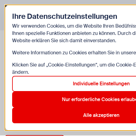
Zurück zur Startseite
Ihre Datenschutzeinstellungen
Veranstaltungen
Wir verwenden Cookies, um die Website Ihren Bedüfni
Ihnen spezielle Funktionen anbieten zu können. Durch 
Website erklären Sie sich damit einverstanden.
Familienatelier - Pigmentlabor
Weitere Informationen zu Cookies erhalten Sie in unser
Klicken Sie auf „Cookie-Einstellungen“, um die Cookie-
Fr, 14.8., 15:00–16:30
ändern.
4 bis 10 Jahre, ganze Familie, Begleitperson erforder
Individuelle Einstellungen
Künstlerhaus Wien, Karlsplatz 5, 1010 Wien
Nur erforderliche Cookies erlaub
Anmeldung erforderlich
Alle akzeptieren
Zu den Kosten