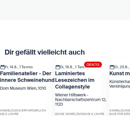
Dir gefällt vielleicht auch
GRATIS
Fr, 14.8., 1 Termin
Di, 18.8., 1 Termin
Di, 25.8.,
Familienatelier - Der
Laminiertes
Kunst m
innere Schweinehund
Lesezeichen im
Künstlerha
Collagenstyle
Vereinigun
Dom Museum Wien, 1010
Wiener Hilfswerk -
Nachbarschaftszentrum 12,
1120
ANMELDUNG ERFORDERLICH
ANMELDUNG
AB 3 JAHRE
OHNE ANMELDUNG
AB 4 JAHRE
NUR FÜR ER
Zeige Familienatelier - Der innere Schweinehund
Zeige Laminiertes Lesezeichen im 
Zeige Kun