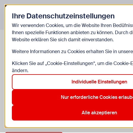
Zurück zur Startseite
Ihre Datenschutzeinstellungen
Veranstaltungen
Wir verwenden Cookies, um die Website Ihren Bedüfni
© Foto: O
Ihnen spezielle Funktionen anbieten zu können. Durch 
Website erklären Sie sich damit einverstanden.
Fadenspiele
Weitere Informationen zu Cookies erhalten Sie in unser
Klicken Sie auf „Cookie-Einstellungen“, um die Cookie-
ab Do, 13.8. bis So, 16.8.
ändern.
3 bis 6 Jahre, ganze Familie, Begleitperson erforderli
Individuelle Einstellungen
Unteres Belvedere, Rennweg 6, 1030 Wien
Nur erforderliche Cookies erlau
Anmeldung erforderlich
Alle akzeptieren
Zu den Kosten