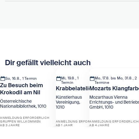
Dir gefällt vielleicht auch
Mi, 19.8., 1
Mo, 17.8. bis Mo, 31.8., 2
So, 16.8., 1 Termin
Termin
Termine
Zu Besuch beim
Krabbelatelier
Mozarts Klangfar
Krokodil am Nil
Künstlerhaus
Mozarthaus Vienna
Österreichische
Vereinigung,
Errichtungs- und Betrieb
Nationalbibliothek, 1010
1010
GmbH, 1010
ANMELDUNG ERFORDERLICH
GRUPPEN WILLKOMMEN
ANMELDUNG ERFORDERLICH
ANMELDUNG ERFORDERLICH
AB 3 JAHRE
AB 1 JAHR
AB 4 JAHRE
Zeige Zu Besuch beim Krokodil am Nil
Zeige Krabbelatelier
Zeige Mozarts Klangf