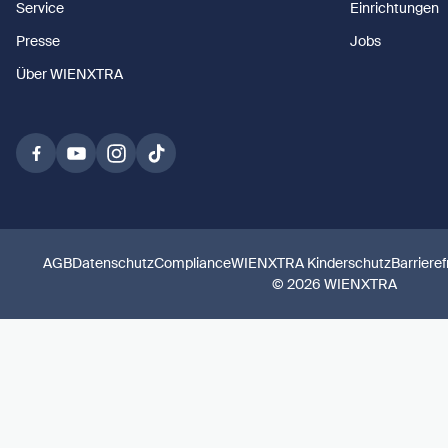
Service
Einrichtungen
Presse
Jobs
Über WIENXTRA
AGB
Datenschutz
Compliance
WIENXTRA Kinderschutz
Barrieref
© 2026 WIENXTRA