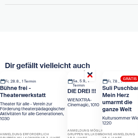
Dir gefällt vielleicht auch
GRATIS
Sa, 5.9., 1
Fr, 28.8., 1 Termin
Fr, 7.8., 1 Termin
Termin
Bühne frei -
Suli Puschba
DIE DREI !!!
Theaterwerkstatt
Mein Herz
WIENXTRA-
umarmt die
Theater für alle - Verein zur
Cinemagic, 1010
ganze Welt
Förderung theaterpädagogischer
Aktivitäten für alle Generationen,
Kultursommer Wie
1030
1220
ANMELDUNG MÖGLICH
ANMELDUNG ERFORDERLICH
GRUPPEN WILLKOMMEN
OHNE ANMELDUNG
GRUPPEN WILLKOMMEN
AB 3 JAHRE
AB 9 JAHRE
AB 4 JAHRE