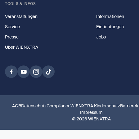
TOOLS & INFOS
Veranstaltungen
Informationen
Service
Einrichtungen
Presse
Jobs
Über WIENXTRA
AGB
Datenschutz
Compliance
WIENXTRA Kinderschutz
Barrieref
Impressum
© 2026 WIENXTRA