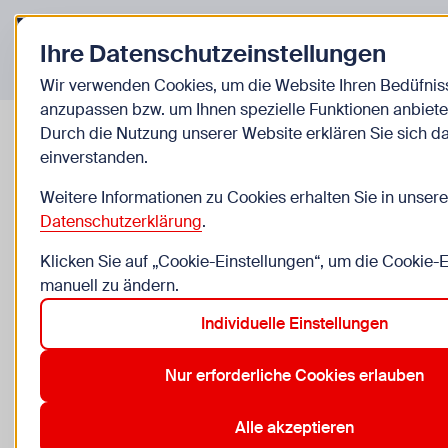
Zurück zur Startseite
Ihre Datenschutzeinstellungen
Veranstaltungen
Wir verwenden Cookies, um die Website Ihren Bedüfnis
anzupassen bzw. um Ihnen spezielle Funktionen anbiete
Durch die Nutzung unserer Website erklären Sie sich d
einverstanden.
WICKED: Teil 2
Weitere Informationen zu Cookies erhalten Sie in unsere
USA 2025, 137 Minuten, Regie: Jon M. Chu, mit: Cynthia E
Datenschutzerklärung
.
Grande, Jonathan Bailey u.a./ Fantasy, Musical, Freundsc
Klicken Sie auf „Cookie-Einstellungen“, um die Cookie-
manuell zu ändern.
Mi, 26.8., 14:00–16:17
Individuelle Einstellungen
9 bis 99 Jahre, Gruppen willkommen
Nur erforderliche Cookies erlauben
WIENXTRA-Cinemagic in der Urania, Uraniastraße 1,
Anmeldung möglich
Alle akzeptieren