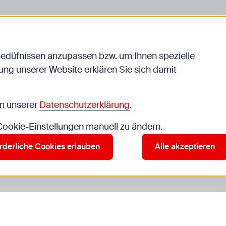
liche
Jugendarbeit
Schule
Bedüfnissen anzupassen bzw. um Ihnen spezielle
ng unserer Website erklären Sie sich damit
rleben
in unserer
Datenschutzerklärung
.
 Cookie-Einstellungen manuell zu ändern.
Anmeldung erforder
rderliche Cookies erlauben
Alle akzeptieren
kommen, Begleitperson