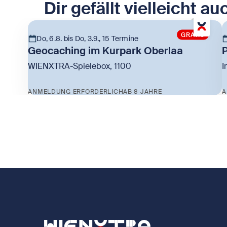
Dir gefällt vielleicht au
GRATIS
Do, 6.8. bis Do, 3.9., 15 Termine
Geocaching im Kurpark Oberlaa
P
WIENXTRA-Spielebox, 1100
I
ANMELDUNG ERFORDERLICH
AB 8 JAHRE
A
Zeige Geocaching im Kurpark Oberlaa
Z
Zurück zur Startseite