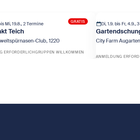
GRATIS
bis Mi, 19.8., 2 Termine
Di, 1.9. bis Fr, 4.9.,
nkt Teich
Gartendschun
weltspürnasen-Club, 1220
City Farm Augarten
G ERFORDERLICH
GRUPPEN WILLKOMMEN
ANMELDUNG ERFORD
ffpunkt Teich
Zeige Gartendsc