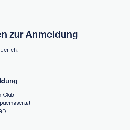
en zur Anmeldung
derlich.
ldung
n-Club
uernasen.at
190