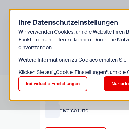
Zurück zur Startseite
Kinder
Jugend
Ihre Datenschutzeinstellungen
Start
Veranstaltungen
Stadtwildnis erleben
Wir verwenden Cookies, um die Website Ihren 
GRATIS
Funktionen anbieten zu können. Durch die Nutzu
einverstanden.
Stadtwildnis e
Weitere Informationen zu Cookies erhalten Sie 
Klicken Sie auf „Cookie-Einstellungen“, um die
Do, 20.8., 10:00–13:00
Individuelle Einstellungen
Nur erfo
6 bis 12 Jahre, Gruppen will
erforderlich
diverse Orte