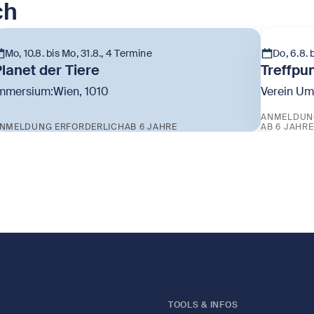
ch
Mo, 10.8. bis Mo, 31.8., 4 Termine
Do, 6.8. 
lanet der Tiere
Treffpu
mmersium:Wien, 1010
Verein Um
ANMELDUN
NMELDUNG ERFORDERLICH
AB 6 JAHRE
AB 6 JAHRE
eige Planet der Tiere
Zeige Tre
TOOLS & INFOS