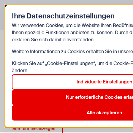
Zurück zur Startseite
Ihre Datenschutzeinstellungen
Veranstaltungen
Wir verwenden Cookies, um die Website Ihren Bedüfni
Ihnen spezielle Funktionen anbieten zu können. Durch 
GRATIS
erklären Sie sich damit einverstanden.
Hetz im Wiener Netz
Weitere Informationen zu Cookies erhalten Sie in unser
Klicken Sie auf „Cookie-Einstellungen“, um die Cookie-
ab Mi, 12.8. bis Mi, 26.8.
ändern.
Individuelle Einstellungen
6 bis 12 Jahre, Gruppen willkommen, Begleitperson er
Treffpunkt: U3 Gasometer, Rosa-Fischer-Gasse, 1110 
Nur erforderliche Cookies erl
Anmeldung erforderlich
Alle akzeptieren
Alle Termine anzeigen