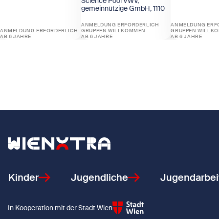
Science Pool VWV,
gemeinnützige GmbH, 1110
ANMELDUNG ERFORDERLICH
ANMELDUNG ERF
ANMELDUNG ERFORDERLICH
GRUPPEN WILLKOMMEN
GRUPPEN WILLK
AB 6 JAHRE
AB 6 JAHRE
AB 6 JAHRE
Zeige Ab ins Parlament
Zeige Experimentieren im Science La
Zeige Energi
Zurück zur Startseite
Kinder
Jugendliche
Jugendarbei
In Kooperation mit der Stadt Wien