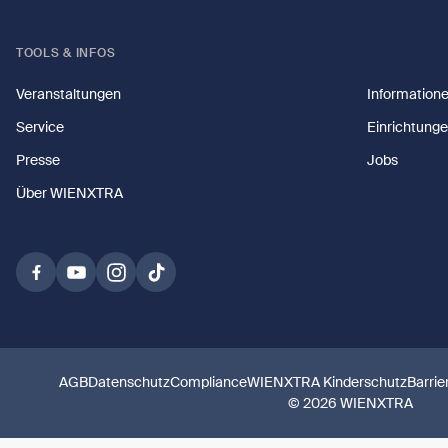
TOOLS & INFOS
Veranstaltungen
Information
Service
Einrichtung
Presse
Jobs
Über WIENXTRA
AGB
Datenschutz
Compliance
WIENXTRA Kinderschutz
Barrie
© 2026 WIENXTRA