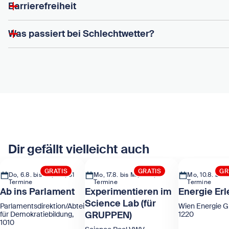
Barrierefreiheit
Was passiert bei Schlechtwetter?
Dir gefällt vielleicht auch
GRATIS
GRATIS
GR
Do, 6.8. bis Sa, 5.9., 31
Mo, 17.8. bis Mi, 19.8., 5
Mo, 10.8. bis M
Termine
Termine
Termine
Ab ins Parlament
Experimentieren im
Energie Er
Science Lab (für
Parlamentsdirektion/Abteilung
Wien Energie 
GRUPPEN)
für Demokratiebildung,
1220
1010