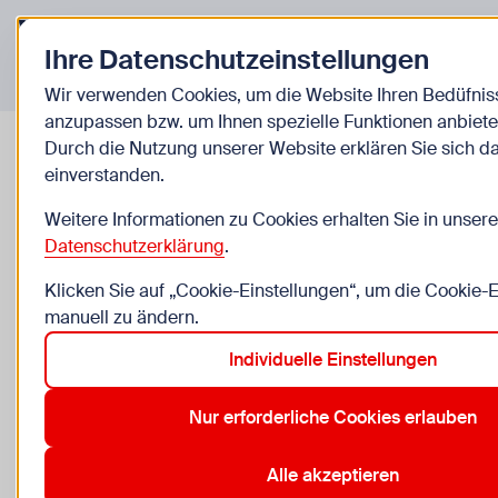
Zurück zur Startseite
Ihre Datenschutzeinstellungen
Veranstaltungen
Wir verwenden Cookies, um die Website Ihren Bedüfnis
anzupassen bzw. um Ihnen spezielle Funktionen anbiete
Durch die Nutzung unserer Website erklären Sie sich d
einverstanden.
Manga Zeichnen - Aufbauworks
Weitere Informationen zu Cookies erhalten Sie in unsere
Datenschutzerklärung
.
Mi, 19.8., 2 Termine
Klicken Sie auf „Cookie-Einstellungen“, um die Cookie-
10 bis 13 Jahre, nur für Kinder
manuell zu ändern.
WUK KinderKultur, Währinger Straße 59/A/1, 1090 W
Individuelle Einstellungen
Anmeldung erforderlich
Nur erforderliche Cookies erlauben
Zu den Kosten
Alle akzeptieren