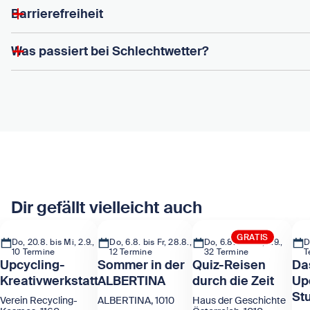
Barrierefreiheit
Was passiert bei Schlechtwetter?
Dir gefällt vielleicht auch
GRATIS
Do, 20.8. bis Mi, 2.9.,
Do, 6.8. bis Fr, 28.8.,
Do, 6.8. bis So, 6.9.,
D
10 Termine
12 Termine
32 Termine
T
Upcycling-
Sommer in der
Quiz-Reisen
Da
Kreativwerkstatt
ALBERTINA
durch die Zeit
Up
St
Verein Recycling-
ALBERTINA, 1010
Haus der Geschichte