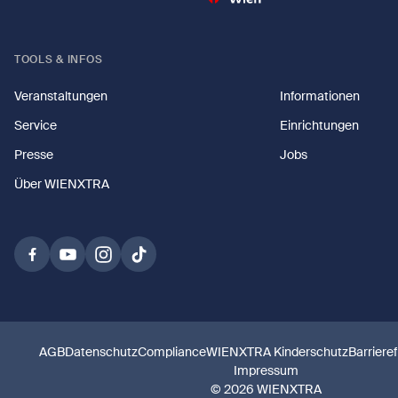
TOOLS & INFOS
Veranstaltungen
Informationen
Service
Einrichtungen
Presse
Jobs
Über WIENXTRA
AGB
Datenschutz
Compliance
WIENXTRA Kinderschutz
Barriere
Impressum
© 2026 WIENXTRA