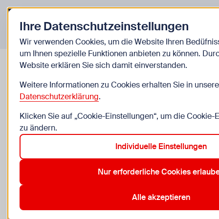
Zurück zur Startseite
Ihre Datenschutzeinstellungen
Veranstaltungen
Wir verwenden Cookies, um die Website Ihren Bedüfni
um Ihnen spezielle Funktionen anbieten zu können. Dur
Website erklären Sie sich damit einverstanden.
Manga Zeichnen - Einführungs
Weitere Informationen zu Cookies erhalten Sie in unsere
Datenschutzerklärung
.
ab Mo, 17.8. bis Do, 20.8.
Klicken Sie auf „Cookie-Einstellungen“, um die Cookie-
zu ändern.
10 bis 13 Jahre, nur für Kinder
Individuelle Einstellungen
WUK KinderKultur, Währinger Straße 59/A/1, 1090 W
Nur erforderliche Cookies erlaub
Anmeldung erforderlich
Zu den Kosten
Alle akzeptieren