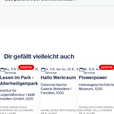
Dir gefällt vielleicht auch
GRATIS
GRATIS
Mo, 17.8. bis Do, 3.9., 12
Di, 11.8. bis So, 23.8., 4
Mi, 12.8. bis Fr, 28.8.,
Termine
Termine
Termine
Lesen im Park -
Hallo Werkraum
Flowerpower
Allerheiligenpark
Österreichische
Heeresgeschichtlich
Galerie Belvedere /
Museum, 1030
Institut für
Familien, 1030
Jugendliteratur / kidlit
medien GmbH, 1200
OHNE ANMELDUNG
ANMELDUNG ERFORDERL
GRUPPEN WILLKOMMEN
ANMELDUNG ERFORDERLICH
GRUPPEN WILLKOMMEN
AB 3 JAHRE
AB 6 JAHRE
AB 6 JAHRE