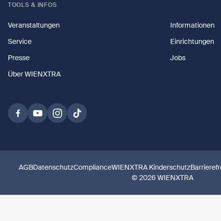
TOOLS & INFOS
Veranstaltungen
Informationen
Service
Einrichtungen
Presse
Jobs
Über WIENXTRA
AGB
Datenschutz
Compliance
WIENXTRA Kinderschutz
Barrieref
© 2026 WIENXTRA