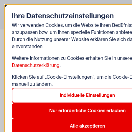
Zurück zur Startseite
Ihre Datenschutzeinstellungen
Veranstaltungen
Wir verwenden Cookies, um die Website Ihren Bedüfnis
© Christian Für
anzupassen bzw. um Ihnen spezielle Funktionen anbiete
GRATIS
Durch die Nutzung unserer Website erklären Sie sich d
einverstanden.
Radfahrtraining Am Schöpfwerk
Weitere Informationen zu Cookies erhalten Sie in unsere
Datenschutzerklärung
.
ab Sa, 8.8. bis Sa, 5.9.
Klicken Sie auf „Cookie-Einstellungen“, um die Cookie-
6 bis 13 Jahre, nur für Kinder, Begleitperson erforderl
manuell zu ändern.
Radübungsplatz Am Schöpfwerk, Am Schöpfwerk, 11
Individuelle Einstellungen
Keine Anmeldung
Nur erforderliche Cookies erlauben
Alle akzeptieren
Alle Termine anzeigen