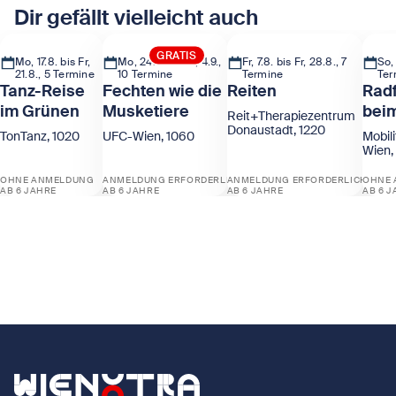
Dir gefällt vielleicht auch
GRATIS
Mo, 17.8. bis Fr,
Mo, 24.8. bis Fr, 4.9.,
Fr, 7.8. bis Fr, 28.8., 7
So, 
21.8., 5 Termine
10 Termine
Termine
Ter
Tanz-Reise
Fechten wie die
Reiten
Radf
im Grünen
Musketiere
beim
Reit+Therapiezentrum
Donaustadt, 1220
TonTanz, 1020
UFC-Wien, 1060
Mobil
Wien,
OHNE ANMELDUNG
ANMELDUNG ERFORDERLICH
ANMELDUNG ERFORDERLICH
OHNE 
AB 6 JAHRE
AB 6 JAHRE
AB 6 JAHRE
AB 6 
Zeige Tanz-Reise im Grünen
Zeige Fechten wie die Musketiere
Zeige Reiten
Zeige
Zurück zur Startseite