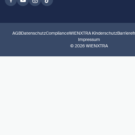
AGB
Datenschutz
Compliance
WIENXTRA Kinderschutz
Barrieref
Impressum
© 2026 WIENXTRA