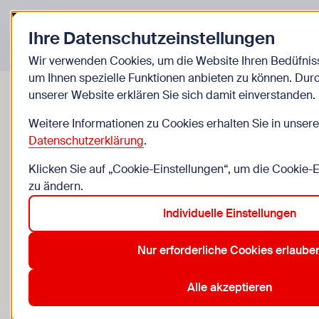
Zurück zur Startseite
Ihre Datenschutzeinstellungen
Veranstaltungen
Wir verwenden Cookies, um die Website Ihren Bedüfni
um Ihnen spezielle Funktionen anbieten zu können. Dur
unserer Website erklären Sie sich damit einverstanden.
Upcycling-Kreativwerkstatt
Weitere Informationen zu Cookies erhalten Sie in unsere
Datenschutzerklärung
.
ab Do, 20.8. bis Mi, 2.9.
Klicken Sie auf „Cookie-Einstellungen“, um die Cookie-
zu ändern.
6 bis 13 Jahre, nur für Kinder
Individuelle Einstellungen
Recycling-Kosmos, Kirchstetterngasse 60, 1160 Wien
Nur erforderliche Cookies erlaube
Keine Anmeldung
Zu den Kosten
Alle akzeptieren