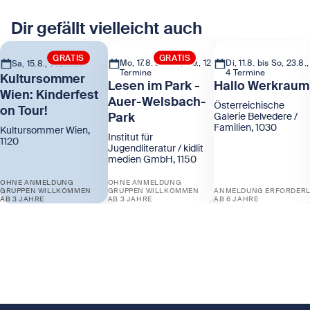
Dir gefällt vielleicht auch
GRATIS
GRATIS
Mo, 17.8. bis Do, 3.9., 12
Di, 11.8. bis So, 23.8.,
Sa, 15.8., 1 Termin
Termine
4 Termine
Kultursommer
Lesen im Park -
Hallo Werkraum
Wien: Kinderfest
Auer-Welsbach-
Österreichische
on Tour!
Park
Galerie Belvedere /
Familien, 1030
Kultursommer Wien,
Institut für
1120
Jugendliteratur / kidlit
medien GmbH, 1150
OHNE ANMELDUNG
OHNE ANMELDUNG
GRUPPEN WILLKOMMEN
GRUPPEN WILLKOMMEN
ANMELDUNG ERFORDERL
AB 3 JAHRE
AB 3 JAHRE
AB 6 JAHRE
Zeige Kultursommer Wien: Kinderfest on Tour!
Zeige Lesen im Park - Auer-Welsbach-P
Zeige Hallo Werkr