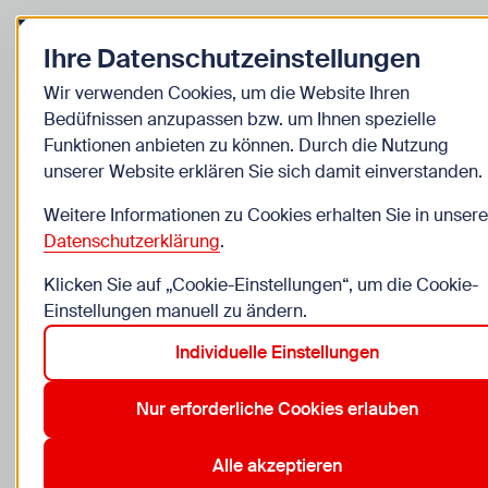
Zurück zur Startseite
Zum Be
Ihre Datenschutzeinstellungen
Mitmachbox
Wir verwenden Cookies, um die Website Ihren
Bedüfnissen anzupassen bzw. um Ihnen spezielle
Projektförderungen
Funktionen anbieten zu können. Durch die Nutzung
unserer Website erklären Sie sich damit einverstanden.
Finanzielle Unterstützung für eure Ideen
Weitere Informationen zu Cookies erhalten Sie in unsere
Datenschutzerklärung
.
Ihr habt eine tolle Idee für ein Projekt, das etwas
bewegt – in eurer Schule, im Grätzl oder in eurer
Klicken Sie auf „Cookie-Einstellungen“, um die Cookie-
Jugendgruppe? Viele Förderstellen unterstützen
Einstellungen manuell zu ändern.
junge Menschen dabei, ihre Ideen in die Tat
Individuelle Einstellungen
umzusetzen.
Hier findet ihr eine Übersicht über aktuelle
Nur erforderliche Cookies erlauben
Fördermöglichkeiten, hilfreiche Infos zur
Antragstellung und Tipps, wo ihr Unterstützung
Alle akzeptieren
bekommt.