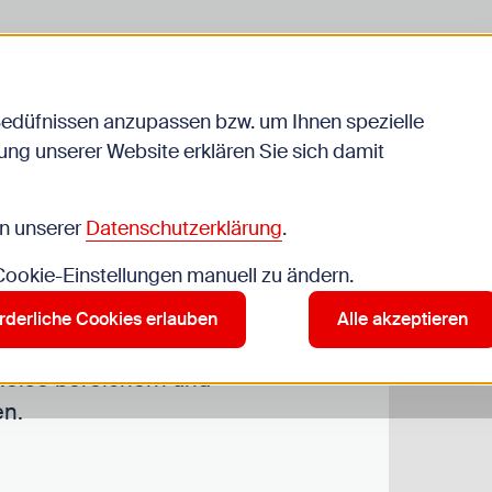
liche
Jugendarbeit
Schule
 Nachrichten
Bedüfnissen anzupassen bzw. um Ihnen spezielle
ng unserer Website erklären Sie sich damit
&
in unserer
Datenschutzerklärung
.
 Cookie-Einstellungen manuell zu ändern.
rderliche Cookies erlauben
Alle akzeptieren
orlagen und Texte zum
Reise bereichern und
en.