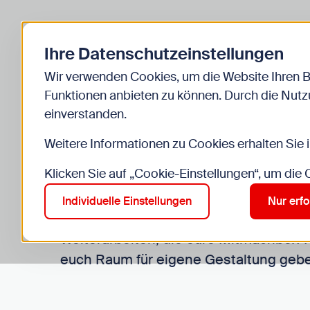
Zurück zur Startseite
Kinder
Jugend
Ihre Datenschutzeinstellungen
Start
Einrichtungen
Stadtbox
Mitmachbox
Druckvorlagen und
Wir verwenden Cookies, um die Website Ihren 
Funktionen anbieten zu können. Durch die Nutzu
einverstanden.
Druckvorlagen 
Weitere Informationen zu Cookies erhalten Sie 
Nachrichten
Klicken Sie auf „Cookie-Einstellungen“, um die
Individuelle Einstellungen
Nur erfo
Auf dieser Seite findet ihr Grafiken, V
Weiterarbeiten, die eure Mitmachbox-
euch Raum für eigene Gestaltung geb