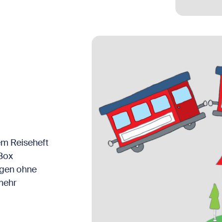
em Reiseheft
 Box
agen ohne
mehr