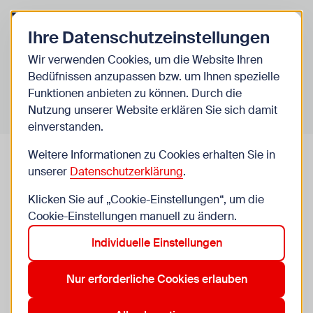
Zurück zur Startseite
Zum Be
Ihre Datenschutzeinstellungen
Infos für Pädagog*innen
Wir verwenden Cookies, um die Website Ihren
Bedüfnissen anzupassen bzw. um Ihnen spezielle
SMG Zertifikat
Funktionen anbieten zu können. Durch die
Nutzung unserer Website erklären Sie sich damit
einverstanden.
Weitere Informationen zu Cookies erhalten Sie in
unserer
Datenschutzerklärung
.
SMG Zertifikat - Bestellung
Klicken Sie auf „Cookie-Einstellungen“, um die
Cookie-Einstellungen manuell zu ändern.
Info: Das SMG Zertifikat kann nur durch eine*n Lehrer*in
Individuelle Einstellungen
bestellt werden!
Betreuende Lehrkraft
Nur erforderliche Cookies erlauben
Geschlecht