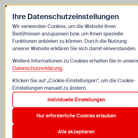
Zurück zur Startseite
Zum Be
Ihre Datenschutzeinstellungen
Junges Wien
Wir verwenden Cookies, um die Website Ihren
Bedüfnissen anzupassen bzw. um Ihnen spezielle
Angebote und Projekte von
Funktionen anbieten zu können. Durch die Nutzung
unserer Website erklären Sie sich damit einverstanden.
Junges Wien
Weitere Informationen zu Cookies erhalten Sie in unsere
Wiener Kinder- und Jugendstrategie 2025-
Datenschutzerklärung
.
2030
Klicken Sie auf „Cookie-Einstellungen“, um die Cookie-
Wiener Kinder- und Jugendparlament
Einstellungen manuell zu ändern.
Partizipative Kinder- und Jugendmillion
Individuelle Einstellungen
Nur erforderliche Cookies erlauben
Alle akzeptieren