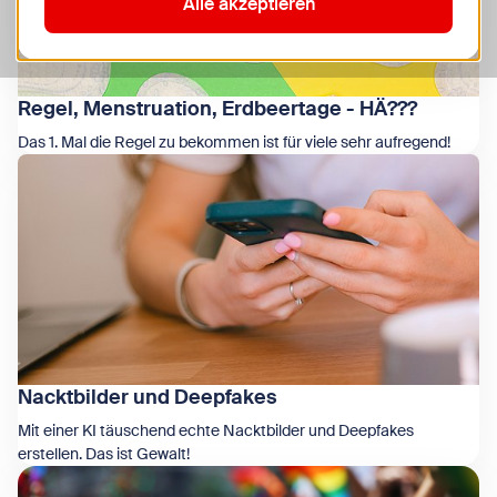
Alle akzeptieren
Regel, Menstruation, Erdbeertage - HÄ???
Das 1. Mal die Regel zu bekommen ist für viele sehr aufregend!
Zeige Regel, Menstruation, Erdbeertage - HÄ???
Nacktbilder und Deepfakes
Mit einer KI täuschend echte Nacktbilder und Deepfakes
erstellen. Das ist Gewalt!
Zeige Nacktbilder und Deepfakes