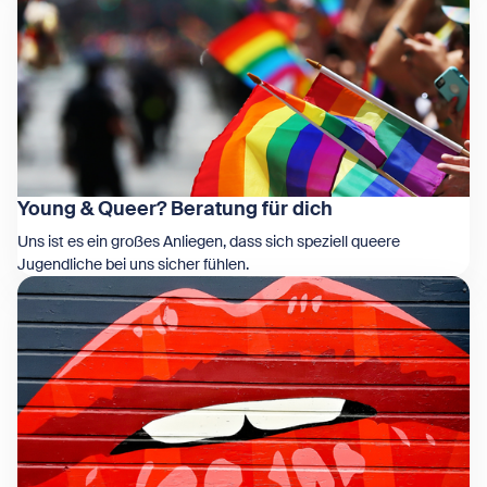
Young & Queer? Beratung für dich
Uns ist es ein großes Anliegen, dass sich speziell queere
Jugendliche bei uns sicher fühlen.
Zeige Young & Queer? Beratung für dich