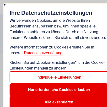
Zurück zur Startseite
Zum Be
Ihre Datenschutzeinstellungen
Infos A-Z
Wir verwenden Cookies, um die Website Ihren
Bedüfnissen anzupassen bzw. um Ihnen spezielle
Funktionen anbieten zu können. Durch die Nutzung
unserer Website erklären Sie sich damit einverstanden.
Weitere Informationen zu Cookies erhalten Sie in
unserer
Datenschutzerklärung
.
Klicken Sie auf „Cookie-Einstellungen“, um die Cookie-
Einstellungen manuell zu ändern.
Individuelle Einstellungen
Tanz
Nur erforderliche Cookies erlauben
Ihr sucht Tanzangebote für eure Kinder? Ballett, Hip
Hop oder Eltern-Kind-Tanz: Auf dieser Liste findet
Alle akzeptieren
ihr Anbieter*innen in Wien.