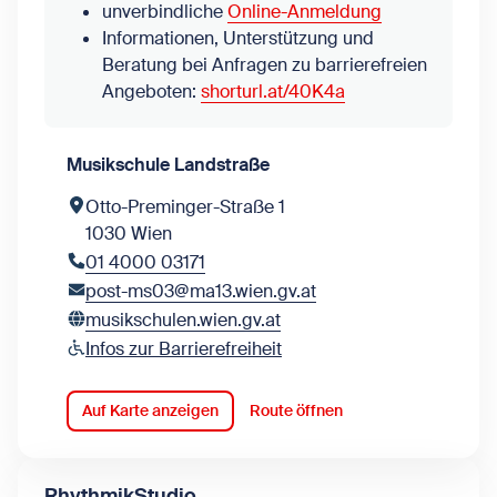
unverbindliche
Online-Anmeldung
Informationen, Unterstützung und
Beratung bei Anfragen zu barrierefreien
Angeboten:
shorturl.at/40K4a
Musikschule Landstraße
Otto-Preminger-Straße 1
1030 Wien
01 4000 03171
post-ms03@ma13.wien.gv.at
musikschulen.wien.gv.at
Infos zur Barrierefreiheit
Auf Karte anzeigen
Route öffnen
RhythmikStudio