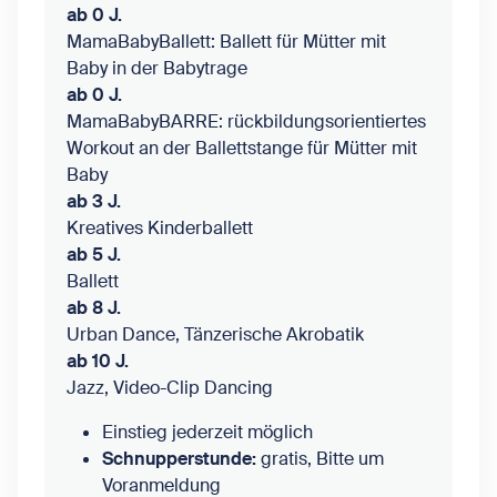
ab 0 J.
MamaBabyBallett: Ballett für Mütter mit
Baby in der Babytrage
ab 0 J.
MamaBabyBARRE: rückbildungsorientiertes
Workout an der Ballettstange für Mütter mit
Baby
ab 3 J.
Kreatives Kinderballett
ab 5 J.
Ballett
ab 8 J.
Urban Dance, Tänzerische Akrobatik
ab 10 J.
Jazz, Video-Clip Dancing
Einstieg jederzeit möglich
Schnupperstunde:
gratis, Bitte um
Voranmeldung