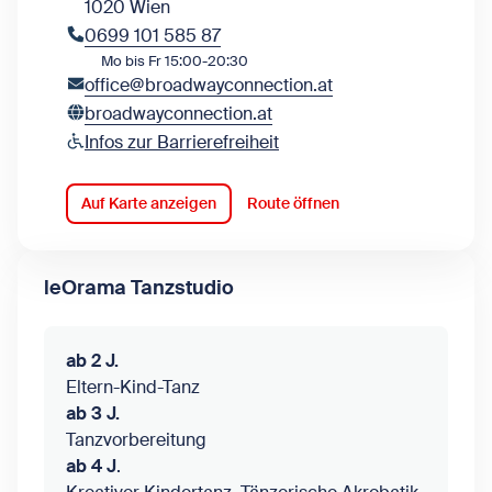
1020 Wien
0699 101 585 87
Mo bis Fr 15:00-20:30
office@broadwayconnection.at
broadwayconnection.at
Infos zur Barrierefreiheit
Auf Karte anzeigen
Route öffnen
leOrama Tanzstudio
ab 2 J.
Eltern-Kind-Tanz
ab 3 J.
Tanzvorbereitung
ab 4 J
.