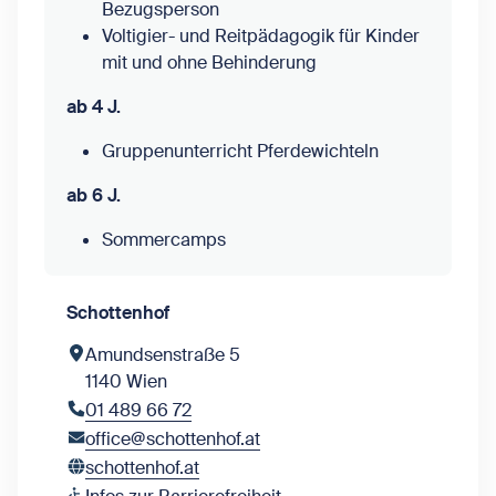
Bezugsperson
Voltigier- und Reitpädagogik für Kinder
mit und ohne Behinderung
ab 4 J.
Gruppenunterricht Pferdewichteln
ab 6 J.
Sommercamps
Schottenhof
Amundsenstraße 5
1140 Wien
01 489 66 72
office@schottenhof.at
schottenhof.at