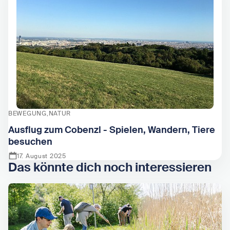
BEWEGUNG
NATUR
Ausflug zum Cobenzl - Spielen, Wandern, Tiere
besuchen
17. August 2025
Das könnte dich noch interessieren
Zeige Ausflug zum Cobenzl - Spielen, Wandern, Tiere bes