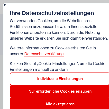
Zurück zur Startseite
Zum Be
Ihre Datenschutzeinstellungen
Infos A-Z
Wir verwenden Cookies, um die Website Ihren
Bedüfnissen anzupassen bzw. um Ihnen spezielle
Funktionen anbieten zu können. Durch die Nutzung
unserer Website erklären Sie sich damit einverstanden.
Weitere Informationen zu Cookies erhalten Sie in
unserer
Datenschutzerklärung
.
Klicken Sie auf „Cookie-Einstellungen“, um die Cookie-
Einstellungen manuell zu ändern.
Individuelle Einstellungen
Reiten & Voltigieren
Nur erforderliche Cookies erlauben
Eure Kinder lieben Pferde und möchten reiten oder
voltigieren lernen? Findet Reithöfe, die Reit- und
Alle akzeptieren
Voltigierunterricht, heilpädagogisches Reiten oder