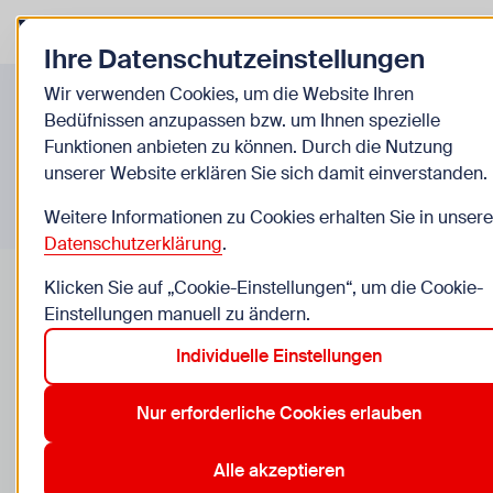
Zurück zur Startseite
Zum Be
Ihre Datenschutzeinstellungen
Infos A-Z
Wir verwenden Cookies, um die Website Ihren
Bedüfnissen anzupassen bzw. um Ihnen spezielle
Funktionen anbieten zu können. Durch die Nutzung
unserer Website erklären Sie sich damit einverstanden.
Weitere Informationen zu Cookies erhalten Sie in unsere
Datenschutzerklärung
.
Klicken Sie auf „Cookie-Einstellungen“, um die Cookie-
Einstellungen manuell zu ändern.
Individuelle Einstellungen
Recht & Du: Wichtige Begriffe
Nur erforderliche Cookies erlauben
Hier findest du Rechtsinfos zu den wichtigsten
rechtlichen Begriffe und ihre Bedeutung - good to
Alle akzeptieren
know und verständlich erklärt.