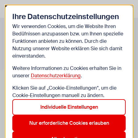
Zurück zur Startseite
Zum Be
Ihre Datenschutzeinstellungen
Infos A-Z
Wir verwenden Cookies, um die Website Ihren
Bedüfnissen anzupassen bzw. um Ihnen spezielle
Funktionen anbieten zu können. Durch die
Nutzung unserer Website erklären Sie sich damit
einverstanden.
Weitere Informationen zu Cookies erhalten Sie in
unserer
Datenschutzerklärung
.
Klicken Sie auf „Cookie-Einstellungen“, um die
Cookie-Einstellungen manuell zu ändern.
Nikotin - Zigaretten, Vapes,
Individuelle Einstellungen
Snus und Co
Nur erforderliche Cookies erlauben
Viele Jugendliche rauchen, weil sie das Gefühl
haben, dass es sie entspannt oder beruhigt, andere