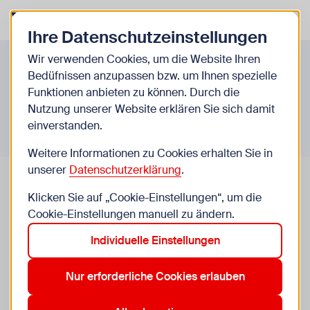
Zurück zur Startseite
Zum Be
Ihre Datenschutzeinstellungen
Infos A-Z
Wir verwenden Cookies, um die Website Ihren
Bedüfnissen anzupassen bzw. um Ihnen spezielle
Funktionen anbieten zu können. Durch die
Nutzung unserer Website erklären Sie sich damit
einverstanden.
Weitere Informationen zu Cookies erhalten Sie in
unserer
Datenschutzerklärung
.
Klicken Sie auf „Cookie-Einstellungen“, um die
Cookie-Einstellungen manuell zu ändern.
Party mit Box im öffentlichen
Individuelle Einstellungen
Raum
Nur erforderliche Cookies erlauben
Wir haben für dich ein paar rechtliche Infos
gesammelt, was du bedenken musst, wenn du im