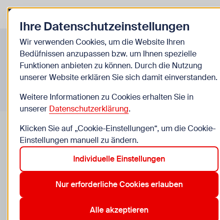
Zurück zur Startseite
Zum Be
Ihre Datenschutzeinstellungen
Infos A-Z
Wir verwenden Cookies, um die Website Ihren
Bedüfnissen anzupassen bzw. um Ihnen spezielle
Funktionen anbieten zu können. Durch die Nutzung
unserer Website erklären Sie sich damit einverstanden.
Weitere Informationen zu Cookies erhalten Sie in
unserer
Datenschutzerklärung
.
Klicken Sie auf „Cookie-Einstellungen“, um die Cookie-
Einstellungen manuell zu ändern.
Individuelle Einstellungen
Projektberatung und Tandem-
Projekte
Nur erforderliche Cookies erlauben
Die Mitarbeiter*innen des Medienzentrums haben
Alle akzeptieren
viel praktische Erfahrung und besprechen mit dir