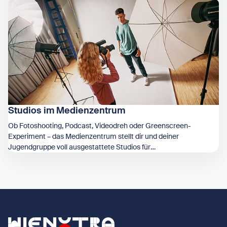
Zeige Schnitträume im Medienzentrum
Studios im Medienzentrum
Ob Fotoshooting, Podcast, Videodreh oder Greenscreen-
Experiment – das Medienzentrum stellt dir und deiner
Jugendgruppe voll ausgestattete Studios für
Zeige Studios im Medienzentrum
medienpädagogische Projekte zur Verfügung.
Zurück zur Startseite