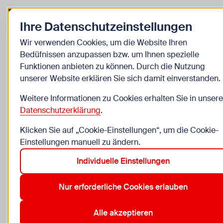
Zurück zur Startseite
Zum Be
Ihre Datenschutzeinstellungen
Institut für Freizeitpädagogik (IFP)
Wir verwenden Cookies, um die Website Ihren
Bedüfnissen anzupassen bzw. um Ihnen spezielle
Wissen, das bewegt -
Funktionen anbieten zu können. Durch die Nutzung
unserer Website erklären Sie sich damit einverstanden.
Impulse für die Jugendarbeit
Weitere Informationen zu Cookies erhalten Sie in unsere
Das WIENXTRA-Institut für Freizeitpädagogik (kurz:
Datenschutzerklärung
.
IFP) ist DIE Weiterbildungsstelle der
Klicken Sie auf „Cookie-Einstellungen“, um die Cookie-
außerschulischen Kinder- und Jugendarbeit in
Einstellungen manuell zu ändern.
Wien. Von Lehrgängen über praxisnahe Seminare
bis hin zu aktuellen Fachimpulsen - hier erweiterst
Individuelle Einstellungen
und vertiefst du dein Wissen zu allen relevanten
Nur erforderliche Cookies erlauben
Themen für deine Arbeit mit jungen Menschen.
Alle akzeptieren