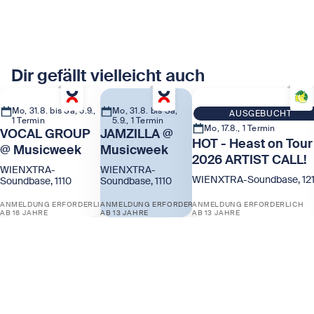
Dir gefällt vielleicht auch
Mo, 31.8. bis Sa, 5.9.,
Mo, 31.8. bis Sa,
AUSGEBUCHT
1 Termin
5.9., 1 Termin
Mo, 17.8., 1 Termin
VOCAL GROUP
JAMZILLA @
HOT - Heast on Tour
@ Musicweek
Musicweek
2026 ARTIST CALL!
WIENXTRA-
WIENXTRA-
WIENXTRA-Soundbase, 12
Soundbase, 1110
Soundbase, 1110
ANMELDUNG ERFORDERLICH
ANMELDUNG ERFORDERLICH
ANMELDUNG ERFORDERLICH
AB 16 JAHRE
AB 13 JAHRE
AB 13 JAHRE
Zeige VOCAL GROUP @ Musicweek
Zeige JAMZILLA @ Musicweek
Zeige HOT - Heast on 