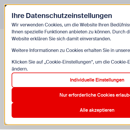
Zurück zur Startseite
Ihre Datenschutzeinstellungen
Veranstaltungen
Wir verwenden Cookies, um die Website Ihren Bedüfni
Ihnen spezielle Funktionen anbieten zu können. Durch 
AUSGEBUCHT
GRATIS
Website erklären Sie sich damit einverstanden.
OPEN DECKS - ARTIST CALL
Weitere Informationen zu Cookies erhalten Sie in unser
Klicken Sie auf „Cookie-Einstellungen“, um die Cookie-
Die offene Bühne für DJs
ändern.
Individuelle Einstellungen
Mo, 17.8., 15:00–17:00
13 bis 26 Jahre
Nur erforderliche Cookies erlau
Lorettowiese, Überfuhrstraße 34a, 1210 Wien
Alle akzeptieren
Anmeldung erforderlich