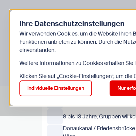
Zurück zur Startseite
Kinder
Jugend
Ihre Datenschutzeinstellungen
Start
Veranstaltungen
Stadtklettern
Wir verwenden Cookies, um die Website Ihren 
GRATIS
Funktionen anbieten zu können. Durch die Nutzu
einverstanden.
Stadtklettern
Weitere Informationen zu Cookies erhalten Sie 
Klicken Sie auf „Cookie-Einstellungen“, um die
Bouldern in der Stadt
Individuelle Einstellungen
Nur erfo
ab Mo, 10.8. bis Di, 1.9.
8 bis 13 Jahre, Gruppen will
Donaukanal / Friedensbrücke