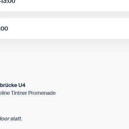
–13:00
3:00
sbrücke U4
oline Tintner Promenade
oor statt.