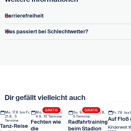
Barrierefreiheit
Was passiert bei Schlechtwetter?
Dir gefällt vielleicht auch
GRATIS
GRATIS
Mo, 17.8. bis Fr,
Mo, 24.8. bis Fr,
So, 9.8. bis So, 6.9.,
Fr, 7.8. bis
21.8., 5
4.9., 10 Termine
5 Termine
Auf Floß 
Termine
Fechten wie
Radfahrtraining
Tanz-Reise
Kinderwelt 
die
beim Stadion