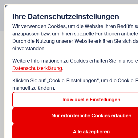
Zurück zur Startseite
Ihre Datenschutzeinstellungen
Veranstaltungen
Wir verwenden Cookies, um die Website Ihren Bedüfnis
anzupassen bzw. um Ihnen spezielle Funktionen anbiete
Durch die Nutzung unserer Website erklären Sie sich d
einverstanden.
Bouldern am Wienerberg
Weitere Informationen zu Cookies erhalten Sie in unsere
Datenschutzerklärung
.
ab Mo, 10.8. bis Fr, 4.9.
Klicken Sie auf „Cookie-Einstellungen“, um die Cookie-
6 bis 13 Jahre, nur für Kinder, Begleitperson erforderl
manuell zu ändern.
boulderbar Wienerberg, Gutheil-Schoder-Gasse 8-12
Individuelle Einstellungen
Keine Anmeldung
Nur erforderliche Cookies erlauben
Zu den Kosten
Alle akzeptieren