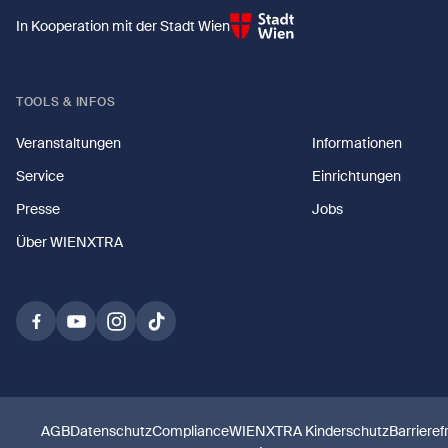
In Kooperation mit der Stadt Wien
TOOLS & INFOS
Veranstaltungen
Informationen
Service
Einrichtungen
Presse
Jobs
Über WIENXTRA
AGB
Datenschutz
Compliance
WIENXTRA Kinderschutz
Barrieref