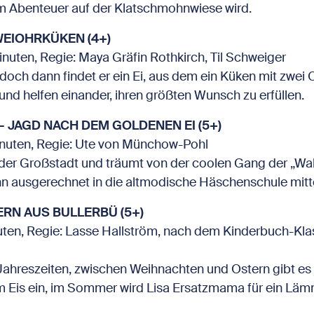
nem Abenteuer auf der Klatschmohnwiese wird.
EIOHRKÜKEN (4+)
nuten, Regie: Maya Gräfin Rothkirch, Til Schweiger
doch dann findet er ein Ei, aus dem ein Küken mit zwei 
nd helfen einander, ihren größten Wunsch zu erfüllen.
 JAGD NACH DEM GOLDENEN EI (5+)
inuten, Regie: Ute von Münchow-Pohl
 der Großstadt und träumt von der coolen Gang der „W
 ihn ausgerechnet in die altmodische Häschenschule mit
RN AUS BULLERBÜ (5+)
en, Regie: Lasse Hallström, nach dem Kinderbuch-Klas
Jahreszeiten, zwischen Weihnachten und Ostern gibt es
im Eis ein, im Sommer wird Lisa Ersatzmama für ein Lä