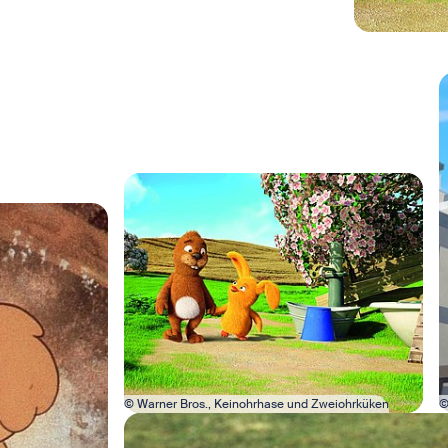
B
Bild in Lightbox öffnen
© Warner Bros., Keinohrhase und Zweiohrküken
©
Bild in Lightbox öffnen