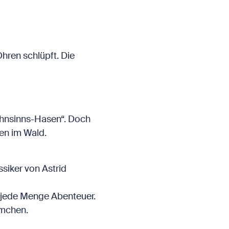
Ohren schlüpft. Die
ahnsinns-Hasen“. Doch
ten im Wald.
siker von Astrid
 jede Menge Abenteuer.
mmchen.