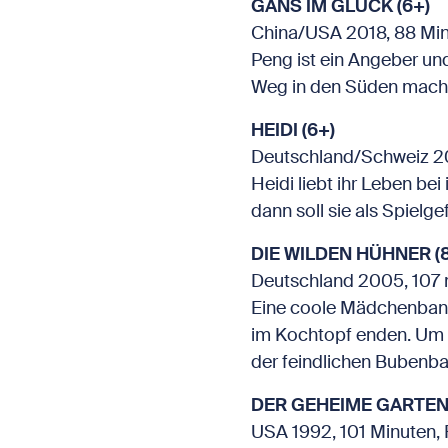
GANS IM GLÜCK (6+)
China/USA 2018, 88 Minu
Peng ist ein Angeber un
Weg in den Süden mache
HEIDI (6+)
Deutschland/Schweiz 201
Heidi liebt ihr Leben b
dann soll sie als Spielge
DIE WILDEN HÜHNER (
Deutschland 2005, 107 m
Eine coole Mädchenband
im Kochtopf enden. Um d
der feindlichen Bubenb
DER GEHEIME GARTEN (
USA 1992, 101 Minuten,