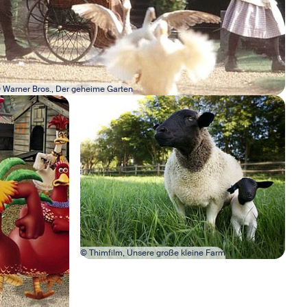
 Warner Bros., Der geheime Garten
Bild in Lightbox öffnen
© Thimfilm, Unsere große kleine Farm