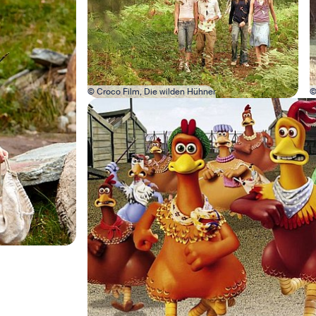
© Croco Film, Die wilden Hühner
©
Bild in Lightbox öffnen