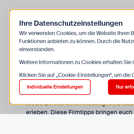
Zurück zur Startseite
Kinder
Jugend
Ihre Datenschutzeinstellungen
Start
Einrichtungen
Cinemagic
Top 10 Osterfilme
Wir verwenden Cookies, um die Website Ihren 
Funktionen anbieten zu können. Durch die Nutzu
einverstanden.
Top 10 Filmtipps
Weitere Informationen zu Cookies erhalten Sie 
Osterfilme
Klicken Sie auf „Cookie-Einstellungen“, um die
Individuelle Einstellungen
Nur erfo
Der Frühling ist da und Ostern ist auch
ideale Zeit für einen Neubeginn, Drau
erleben. Diese Filmtipps bringen euch