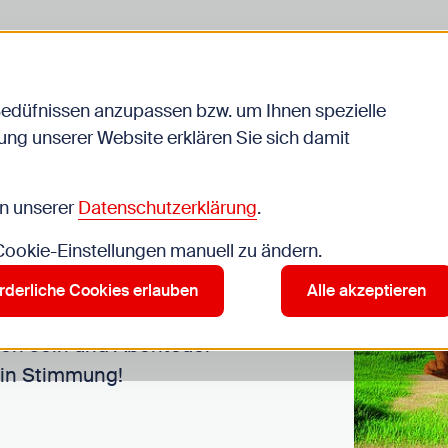
liche
Jugendarbeit
Schule
Bedüfnissen anzupassen bzw. um Ihnen spezielle
ng unserer Website erklären Sie sich damit
:
in unserer
Datenschutzerklärung
.
 Cookie-Einstellungen manuell zu ändern.
rderliche Cookies erlauben
Alle akzeptieren
 nicht mehr weit! Eine
ßen sein und Abenteuer
 in Stimmung!