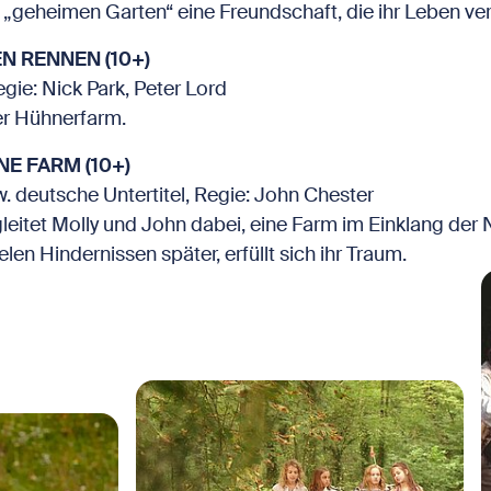
 „geheimen Garten“ eine Freundschaft, die ihr Leben ver
N RENNEN (10+)
gie: Nick Park, Peter Lord
er Hühnerfarm.
E FARM (10+)
. deutsche Untertitel, Regie: John Chester
eitet Molly und John dabei, eine Farm im Einklang der
len Hindernissen später, erfüllt sich ihr Traum.
B
Bild in Lightbox öffnen