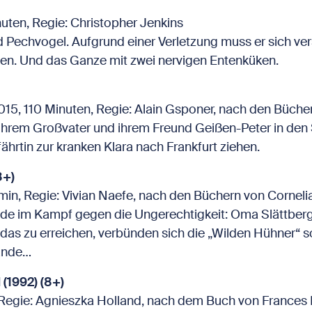
ten, Regie: Christopher Jenkins
d Pechvogel. Aufgrund einer Verletzung muss er sich ver
n. Und das Ganze mit zwei nervigen Entenküken.
5, 110 Minuten, Regie: Alain Gsponer, nach den Büche
ei ihrem Großvater und ihrem Freund Geißen-Peter in de
fährtin zur kranken Klara nach Frankfurt ziehen.
8+)
in, Regie: Vivian Naefe, nach den Büchern von Corneli
e im Kampf gegen die Ungerechtigkeit: Oma Slättberg
as zu erreichen, verbünden sich die „Wilden Hühner“ 
ande…
1992) (8+)
 Regie: Agnieszka Holland, nach dem Buch von Frances