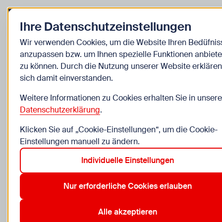
Zurück zur Startseite
Zum Be
Ihre Datenschutzeinstellungen
Cinemagic
Wir verwenden Cookies, um die Website Ihren Bedüfnis
anzupassen bzw. um Ihnen spezielle Funktionen anbiet
Top 10 Filmtipps:
zu können. Durch die Nutzung unserer Website erklären
sich damit einverstanden.
Inklusionsfilme
Weitere Informationen zu Cookies erhalten Sie in unsere
Hier stellen wir euch Filme vor, die einen neuen
Datenschutzerklärung
.
Blickwinkel zeigen, Mut machen und Menschen
Klicken Sie auf „Cookie-Einstellungen“, um die Cookie-
eine Stimme geben!
Einstellungen manuell zu ändern.
Individuelle Einstellungen
Nur erforderliche Cookies erlauben
Alle akzeptieren