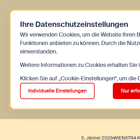
Zurück zur Startse
Ihre Datenschutzeinstellungen
Start
Kinder
Blog
DIY - Abreißb
Wir verwenden Cookies, um die Website Ihren 
Funktionen anbieten zu können. Durch die Nutzu
einverstanden.
Weitere Informationen zu Cookies erhalten Sie 
Klicken Sie auf „Cookie-Einstellungen“, um die
Individuelle Einstellungen
Nur erfo
5. Jänner 2023
WIENXTRA Ki