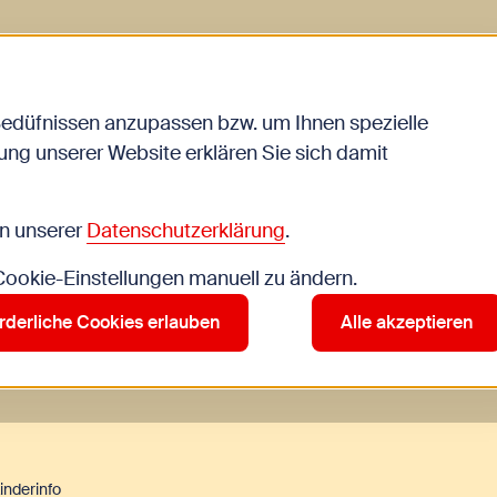
ite
löcke selbstgemacht aus Altpapier
Bedüfnissen anzupassen bzw. um Ihnen spezielle
ng unserer Website erklären Sie sich damit
in unserer
Datenschutzerklärung
.
 Cookie-Einstellungen manuell zu ändern.
rderliche Cookies erlauben
Alle akzeptieren
nderinfo