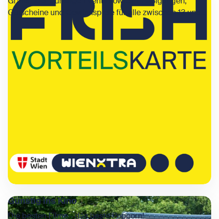
Gratis oder günstige Events sowie Ermäßigungen,
Gutscheine und Gewinnspiele für alle zwischen 13 und
26.
Günstig ins Kino
Die besten Filme - das beste Popcorn!