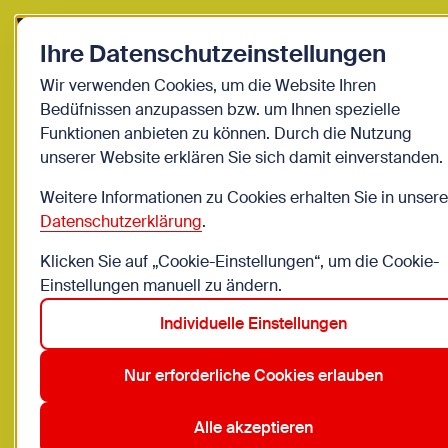
Zurück zur Startseite
Zum Be
Ihre Datenschutzeinstellungen
Jugendliche
Wir verwenden Cookies, um die Website Ihren
Bedüfnissen anzupassen bzw. um Ihnen spezielle
Die Service Angebote von
Funktionen anbieten zu können. Durch die Nutzung
unserer Website erklären Sie sich damit einverstanden.
WIENXTRA
Weitere Informationen zu Cookies erhalten Sie in unsere
WIENXTRA bietet viele kostenlose und günstige
Datenschutzerklärung
.
Angebote, die den Alltag einfacher machen: Gratis
Klicken Sie auf „Cookie-Einstellungen“, um die Cookie-
und ermäßigte Events, kostenlose Raum-Nutzung
Einstellungen manuell zu ändern.
wie Studios und Proberaum, Bestell- und Verleih-
Service von Equipment, Büchern, Spielen etc.
Individuelle Einstellungen
Zusätzlich gibt's unsere Broschüren und
Nur erforderliche Cookies erlauben
Newsletter, um euch immer auf dem Laufenden zu
halten.
Alle akzeptieren