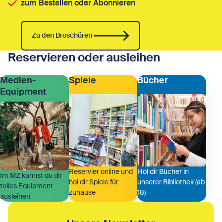
zum Bestellen oder Abonnieren
Zu den Broschüren
Reservieren oder ausleihen
Medien-
Spiele
Bücher
Equipment
Reservier online und
Hol dir Bücher in
Im MZ kannst du dir
hol dir Spiele für
unserer Bibliothek (ab
tolles Equipment
zuhause
18)
ausleihen
Zeige Medien-Equipment
Zeige Spiele
Zeige Bücher