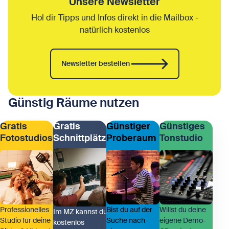
Unsere Newsletter
Hol dir Tipps und Infos direkt in die Mailbox -
natürlich kostenlos
Newsletter bestellen
Günstig Räume nutzen
Gratis
Gratis
Günstiger
Günstiges
Fotostudios
Schnittplätze
Proberaum
Tonstudio
Professionelles
Bist du auf der
Willst du deine
Im MZ kannst du
Studio für deine
Suche nach
eigene Demo-
kostenlos