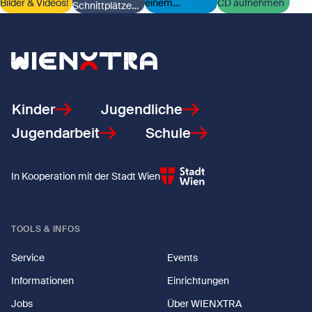
Bilder & Videos!
einem
CD aufnehmen
Schnittplätze
Proberaum?
Zeige Gratis Fotostudios
Zeige Gratis Schnittplätze
Zeige Günstiger Proberaum
Zeige Günstiges T
nutzen
Zurück zur Startseite
Kinder
Jugendliche
Jugendarbeit
Schule
In Kooperation mit der Stadt Wien
TOOLS & INFOS
Service
Events
Informationen
Einrichtungen
Jobs
Über WIENXTRA