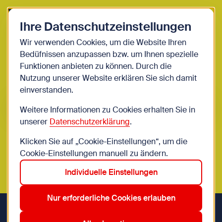
Zurück zur Startseite
Zum Be
Ihre Datenschutzeinstellungen
Jugendliche
Wir verwenden Cookies, um die Website Ihren
Bedüfnissen anzupassen bzw. um Ihnen spezielle
Events
Funktionen anbieten zu können. Durch die
Nutzung unserer Website erklären Sie sich damit
einverstanden.
Suche im Bereich “Jugendliche”
Suchen
Weitere Informationen zu Cookies erhalten Sie in
unserer
Datenschutzerklärung
.
Klicken Sie auf „Cookie-Einstellungen“, um die
0
Veranstaltungen in Wien im Bereich
Cookie-Einstellungen manuell zu ändern.
“Jugendliche”
Individuelle Einstellungen
Zurücksetzen
20. Brigittenau
Aktive Filter:
Nur erforderliche Cookies erlauben