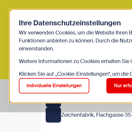
Zurück zur Startseite
Ihre Datenschutzeinstellungen
Start
Jugendliche
Events
Manga Characterdesign
Wir verwenden Cookies, um die Website Ihren 
AUSGEBUCHT
GRATIS
Funktionen anbieten zu können. Durch die Nutzu
einverstanden.
Manga Charact
Weitere Informationen zu Cookies erhalten Sie 
Klicken Sie auf „Cookie-Einstellungen“, um die
Do, 6.8., 13:00–17:00
Individuelle Einstellungen
Nur erfo
13 bis 18 Jahre
Zeichenfabrik, Flachgasse 35