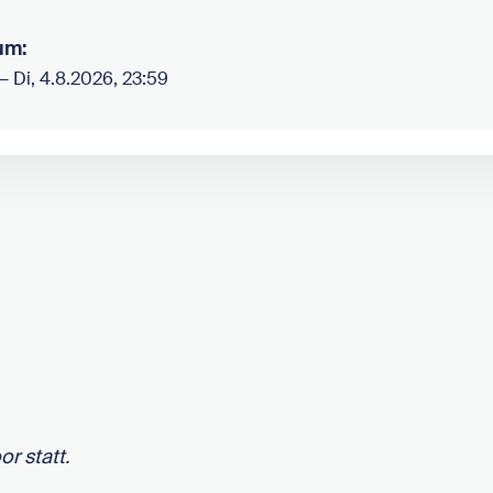
um:
–
Di, 4.8.2026, 23:59
r statt.