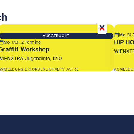
ch
Mo, 31.8
AUSGEBUCHT
HIP H
Mo, 17.8., 2 Termine
Graffiti-Workshop
WIENXTR
WIENXTRA-Jugendinfo, 1210
ANMELDUNG ERFORDERLICH
AB 13 JAHRE
ANMELDU
Zeige Graffiti-Workshop
Zeige 