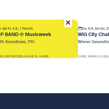
. bis Fr, 4.9., 1 Termin
Do, 6.8. bis Do, 
OP BAND @ Musicweek
WiG City Cha
A-Soundbase, 1110
Wiener Gesundhe
NG ERFORDERLICH
AB 16 JAHRE
OHNE ANMELDUNG
HIP HOP BAND @ Musicweek
Zeige WiG City 