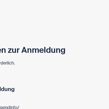
en zur Anmeldung
derlich.
ldung
ugendinfo/