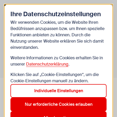
Zurück zur Startseite
Zum Be
Ihre Datenschutzeinstellungen
Schulevents
Wir verwenden Cookies, um die Website Ihren
Bedüfnissen anzupassen bzw. um Ihnen spezielle
Schulevents. Weil Schule
Funktionen anbieten zu können. Durch die
Nutzung unserer Website erklären Sie sich damit
mehr ist.
einverstanden.
Hier bekommst du einen Überblick über unsere
Weitere Informationen zu Cookies erhalten Sie in
Projekte und Angebote für Wiener Schulen.
unserer
Datenschutzerklärung
.
Klicken Sie auf „Cookie-Einstellungen“, um die
Cookie-Einstellungen manuell zu ändern.
Individuelle Einstellungen
Nur erforderliche Cookies erlauben