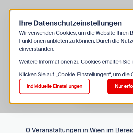
Zurück zur Startseite
Ihre Datenschutzeinstellungen
Start
Kinder
Veranstaltungen
Wir verwenden Cookies, um die Website Ihren 
Funktionen anbieten zu können. Durch die Nutzu
einverstanden.
Weitere Informationen zu Cookies erhalten Sie 
Klicken Sie auf „Cookie-Einstellungen“, um die
Suche im Bereich “Kinde
Suchen
Individuelle Einstellungen
Nur erfo
0
Veranstaltungen in Wien im Berei