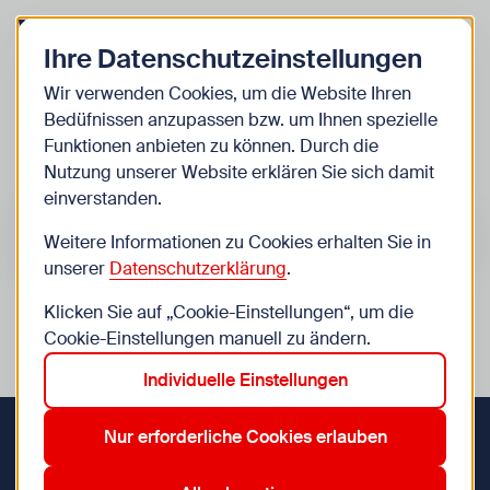
Zurück zur Startseite
Zum Be
Ihre Datenschutzeinstellungen
Kinder
Wir verwenden Cookies, um die Website Ihren
Bedüfnissen anzupassen bzw. um Ihnen spezielle
Veranstaltungen
Funktionen anbieten zu können. Durch die
Nutzung unserer Website erklären Sie sich damit
einverstanden.
Suche im Bereich “Kinder”
Suchen
Weitere Informationen zu Cookies erhalten Sie in
unserer
Datenschutzerklärung
.
Klicken Sie auf „Cookie-Einstellungen“, um die
0
Veranstaltungen in Wien im Bereich “Kinder”
Cookie-Einstellungen manuell zu ändern.
Individuelle Einstellungen
Zurücksetzen
20. Brigittenau
7. Neubau
Aktive Filter:
Nur erforderliche Cookies erlauben
Zurück zur Startseite