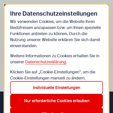
Zurück zur Startseite
Zum Be
Ihre Datenschutzeinstellungen
Kinder
Wir verwenden Cookies, um die Website Ihren
Bedüfnissen anzupassen bzw. um Ihnen spezielle
Veranstaltungen
Funktionen anbieten zu können. Durch die
Nutzung unserer Website erklären Sie sich damit
einverstanden.
Suche im Bereich “Kinder”
Suchen
Weitere Informationen zu Cookies erhalten Sie in
unserer
Datenschutzerklärung
.
Klicken Sie auf „Cookie-Einstellungen“, um die
0
Veranstaltungen in Wien im Bereich “Kinder”
Cookie-Einstellungen manuell zu ändern.
Individuelle Einstellungen
Zurücksetzen
14. Penzing
7. Neubau
Aktive Filter:
Nur erforderliche Cookies erlauben
Zurück zur Startseite