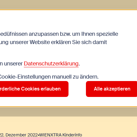
Zurück zur Startseite
Start
Kinder
Blog
Kniereiter und Fingerspiele
Bedüfnissen anzupassen bzw. um Ihnen spezielle
ng unserer Website erklären Sie sich damit
in unserer
Datenschutzerklärung
.
 Cookie-Einstellungen manuell zu ändern.
rderliche Cookies erlauben
Alle akzeptieren
22. Dezember 2022
WIENXTRA Kinderinfo