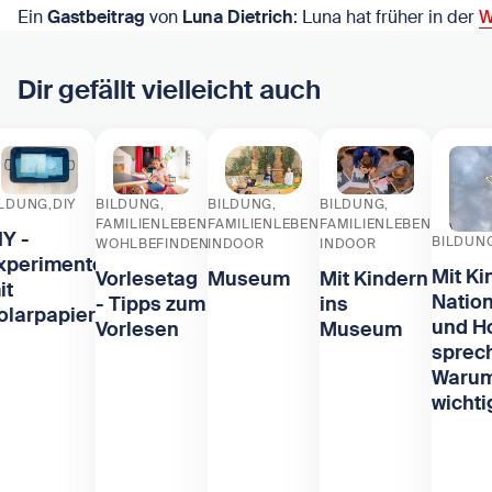
Ein
Gastbeitrag
von
Luna Dietrich
: Luna hat früher in der
W
Dir gefällt vielleicht auch
ILDUNG
DIY
BILDUNG
BILDUNG
BILDUNG
FAMILIENLEBEN
FAMILIENLEBEN
FAMILIENLEBEN
IY -
BILDUN
WOHLBEFINDEN
INDOOR
INDOOR
xperimente
Mit Ki
Vorlesetag
Museum
Mit Kindern
it
Natio
- Tipps zum
ins
olarpapier
und H
Vorlesen
Museum
sprec
Warum
wichti