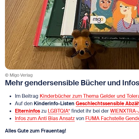
© Migo Verlag
Mehr gendersensible Bücher und Info
Im Beitrag
Kinderbücher zum Thema Gelder und Toler
Auf den
Kinderinfo-Listen
Geschlechtssensible Abzähl
Elterninfos
zu
LGBTQIA*
findet ihr bei der
WIENXTRA-J
Infos zum Anti Bias Ansatz
von
FUMA Fachstelle Gende
Alles Gute zum Frauentag!