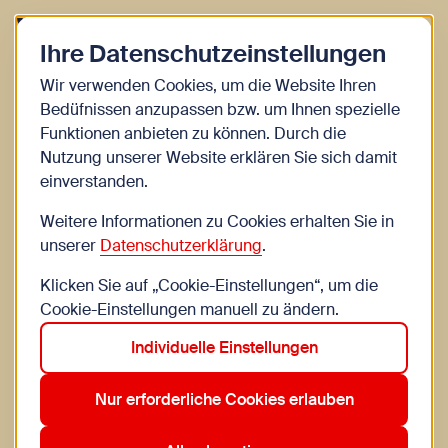
Zurück zur Startseite
Zum Be
Ihre Datenschutzeinstellungen
Blog
Wir verwenden Cookies, um die Website Ihren
Bedüfnissen anzupassen bzw. um Ihnen spezielle
10 Tipps wie wir mit Kindern
Funktionen anbieten zu können. Durch die
Nutzung unserer Website erklären Sie sich damit
die Natur entdecken können
einverstanden.
Seit ihr mit euren Kindern gerne im Wald oder wärt
Weitere Informationen zu Cookies erhalten Sie in
ihr das gerne? Hier haben wir 10 Anregungen und
unserer
Datenschutzerklärung
.
Spieletipps damit der nächste Waldaufenthalt noch
Klicken Sie auf „Cookie-Einstellungen“, um die
besser wird.
Cookie-Einstellungen manuell zu ändern.
Individuelle Einstellungen
#buchtipps
Nur erforderliche Cookies erlauben
2. Dezember 2025
WIENXTRA Kinderinfo