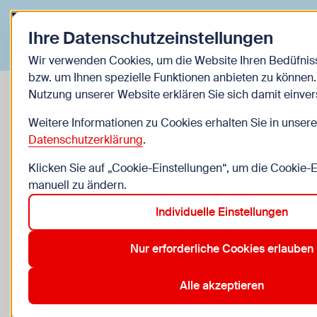
Zurück zur Startseite
Ihre Datenschutzeinstellungen
Veranstaltungen
Wir verwenden Cookies, um die Website Ihren Bedüfni
bzw. um Ihnen spezielle Funktionen anbieten zu können.
Nutzung unserer Website erklären Sie sich damit einve
Rap als Sprachrohr
Weitere Informationen zu Cookies erhalten Sie in unsere
Datenschutzerklärung
.
Eine Analyse der aktuellen Rapszene
Klicken Sie auf „Cookie-Einstellungen“, um die Cookie-
manuell zu ändern.
Di, 29.9., 13:00–16:00
Individuelle Einstellungen
ab 18 Jahre
WIENXTRA-Institut für Freizeitpädagogik: Seminarrau
Nur erforderliche Cookies erlauben
(im Hof), 1080 Wien
Alle akzeptieren
Anmeldung erforderlich
Zu den Kosten