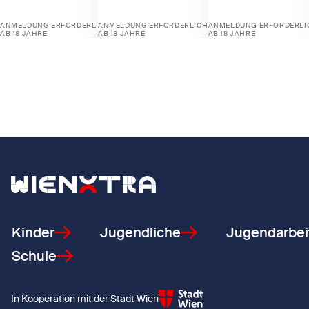
ANMELDUNG ERFORDERLICH
ANMELDUNG ERFORDERLICH
ANMELDUNG ERFORDERLI
AB 18 JAHRE
AB 18 JAHRE
AB 18 JAHRE
Zeige Aktiv werden gegen Diskriminierung
Zeige Demokratie erleben für die Jugenda
Zeige Jugendstrafr
Zurück zur Startseite
Kinder
Jugendliche
Jugendarbei
Schule
In Kooperation mit der Stadt Wien