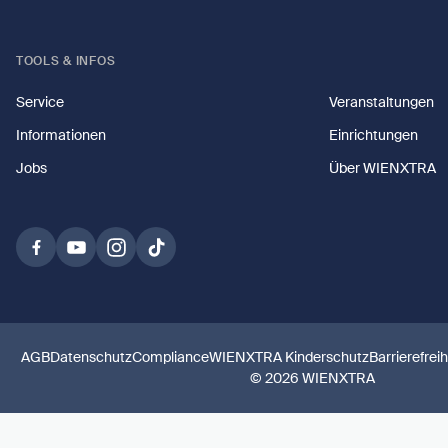
TOOLS & INFOS
Service
Veranstaltungen
Informationen
Einrichtungen
Jobs
Über WIENXTRA
AGB
Datenschutz
Compliance
WIENXTRA Kinderschutz
Barrierefrei
© 2026 WIENXTRA